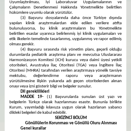
Uyumlaştırılması, İyi Laboratuvar Uygulamalarının ve
Çalışmaların Denetlenmesi Hakkında Yönetmelikte belirtilen
hükümlere uyumlu olarak yürütülür.
(3) Başvuru dosyalarında daha önce Türkiye dışında
yapılan klinik araştırmalardan elde edilen verilere atıfta
bulunuluyorsa, bu klinik araştırmaların bu Yönetmelikte
belirtilen esaslar uyarınca belirlenmiş iyi klinik uygulamaları ve
etik ilkelerin temelinde tasarlanmış, uygulanmış ve rapor edilmiş
olması gerekir.
(4) Başvuru sırasında risk yönetim planı, geçerli olduğu
durumlarda pediatrik araştırma planı ve mevcutsa Uluslararası
Harmonizasyon Komitesi (ICH) kurucu veya daimi üyesi yetkili
otoriteleri, Avustralya İlaç Otoritesi (TGA) veya İngiltere İlaç
Otoritesi (MHRA) tarafından verilen araştırmaya yönelik tavsiye
mektubu, değerlendirme raporu veya araştırmanın
yürütülmesine ilişkin yukarıda adı geçen otoritelerden alınan
onayı veya izni gösterir bilgi ve belgeler sunulur.
Dil gereklilikleri
MADDE 19-
(1) Başvurularda sunulan üst yazı ve
belgelerin Türkçe olarak hazırlanması esastır. Bununla birlikte
Kurum, yayımladığı kılavuza uygun olarak hazırlanan yabancı
dildeki belgeleri de kabul edebilir.
SEKİZİNCİ BÖLÜM
Gönüllülerin Korunması ve Gönüllü Oluru Alınması
Genel kurallar