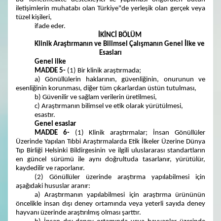
iletişimlerin muhatabı olan Türkiye"de yerleşik olan gerçek veya
tüzel kişileri,
ifade eder.
İKİNCİ BÖLÜM
Klinik Araştırmanın ve Bilimsel Çalışmanın Genel İlke ve
Esasları
Genel ilke
MADDE 5-
(1) Bir klinik araştırmada;
a) Gönüllülerin haklarının, güvenliğinin, onurunun ve
esenliğinin korunması, diğer tüm çıkarlardan üstün tutulması,
b) Güvenilir ve sağlam verilerin üretilmesi,
c) Araştırmanın bilimsel ve etik olarak yürütülmesi,
esastır.
Genel esaslar
MADDE 6-
(1) Klinik araştırmalar; İnsan Gönüllüler
Üzerinde Yapılan Tıbbi Araştırmalarda Etik İlkeler Üzerine Dünya
Tıp Birliği Helsinki Bildirgesinin ve ilgili uluslararası standartların
en güncel sürümü ile aynı doğrultuda tasarlanır, yürütülür,
kaydedilir ve raporlanır.
(2) Gönüllüler üzerinde araştırma yapılabilmesi için
aşağıdaki hususlar aranır:
a) Araştırmanın yapılabilmesi için araştırma ürününün
öncelikle insan dışı deney ortamında veya yeterli sayıda deney
hayvanı üzerinde araştırılmış olması şarttır.