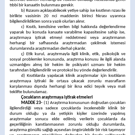
tıbbi bir kanaatin bulunması gerekir.
b) Rızasını açıklayabilecek yetiye sahip ise kısıtlının rızası ile
birlikte vasisinin 20 nci maddenin birinci fıkrası uyarınca
bilgilendirildikten sonra yazılı olurları alınır.
c) Kısıtlı, kendisine verilen bilgi hakkında değerlendirme
yaparak bu konuda kanaate varabilme kapasitesine sahip ise,
araştırmaya iştirak etmeyi reddetmesi veya araştırmanın
herhangi bir safhasında araştırmadan çekilmek istemesi
durumlarında araştırmadan derhal çıkarılır.
ç) Etik kurul, araştırmayla ilgili klinik, etik, psikolojik ve
sosyal problemler konusunda, araştırma konusu ile ilgili alanda
uzmanlığını almış bir hekim ile psikiyatri uzmanı bir hekim
tarafından bilgilendirilir ve protokol bu yönde değerlendirilir.
d) Kısıtlılarda yapılacak klinik araştırmalar için kısıtlıların
araştırmaya iştiraki ile ortaya çıkacak zorunlu masrafların
karşılanması dışında herhangi bir ikna edici teşvik veya mali
teklifte bulunulamaz.
Çocukların araştırmaya iştirak etmeleri
MADDE 23-
(1) Araştırma konusunun doğrudan çocukları
ilgilendirdiği veya sadece çocuklarda incelenebilir klinik bir
durum olduğu ya da yetişkin kişiler üzerinde yapılmış
araştırmalar sonucu elde edilmiş verilerin çocuklarda da
geçerliliğinin kanıtlanmasının zorunlu olduğu durumlarda,
araştırma gönüllü sağlığı açısından öngörülebilir bir risk taşımıyor