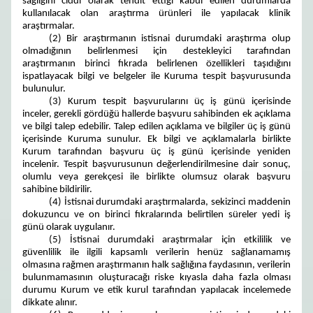
sağlığını ciddi olarak tehdit ettiği kabul edilen durumlarda
kullanılacak olan araştırma ürünleri ile yapılacak klinik
araştırmalar.
(2) Bir araştırmanın istisnai durumdaki araştırma olup
olmadığının belirlenmesi için destekleyici tarafından
araştırmanın birinci fıkrada belirlenen özellikleri taşıdığını
ispatlayacak bilgi ve belgeler ile Kuruma tespit başvurusunda
bulunulur.
(3) Kurum tespit başvurularını üç iş günü içerisinde
inceler, gerekli gördüğü hallerde başvuru sahibinden ek açıklama
ve bilgi talep edebilir. Talep edilen açıklama ve bilgiler üç iş günü
içerisinde Kuruma sunulur. Ek bilgi ve açıklamalarla birlikte
Kurum tarafından başvuru üç iş günü içerisinde yeniden
incelenir. Tespit başvurusunun değerlendirilmesine dair sonuç,
olumlu veya gerekçesi ile birlikte olumsuz olarak başvuru
sahibine bildirilir.
(4) İstisnai durumdaki araştırmalarda, sekizinci maddenin
dokuzuncu ve on birinci fıkralarında belirtilen süreler yedi iş
günü olarak uygulanır.
(5) İstisnai durumdaki araştırmalar için etkililik ve
güvenlilik ile ilgili kapsamlı verilerin henüz sağlanamamış
olmasına rağmen araştırmanın halk sağlığına faydasının, verilerin
bulunmamasının oluşturacağı riske kıyasla daha fazla olması
durumu Kurum ve etik kurul tarafından yapılacak incelemede
dikkate alınır.