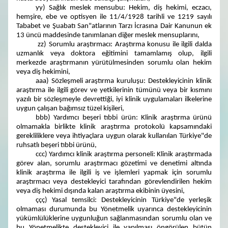
yy) Sağlık meslek mensubu: Hekim, diş hekimi, eczacı,
hemşire, ebe ve optisyen ile 11/4/1928 tarihli ve 1219 sayılı
Tababet ve Şuabatı San"atlarının Tarzı İcrasına Dair Kanunun ek
13 üncü maddesinde tanımlanan diğer meslek mensuplarını,
zz) Sorumlu araştırmacı: Araştırma konusu ile ilgili dalda
uzmanlık veya doktora eğitimini tamamlamış olup, ilgili
merkezde araştırmanın yürütülmesinden sorumlu olan hekim
veya diş hekimini,
aaa) Sözleşmeli araştırma kuruluşu: Destekleyicinin klinik
araştırma ile ilgili görev ve yetkilerinin tümünü veya bir kısmını
yazılı bir sözleşmeyle devrettiği, iyi klinik uygulamaları ilkelerine
uygun çalışan bağımsız tüzel kişileri,
bbb) Yardımcı beşeri tıbbi ürün: Klinik araştırma ürünü
olmamakla birlikte klinik araştırma protokolü kapsamındaki
gerekliliklere veya ihtiyaçlara uygun olarak kullanılan Türkiye"de
ruhsatlı beşeri tıbbi ürünü,
ccc) Yardımcı klinik araştırma personeli: Klinik araştırmada
görev alan, sorumlu araştırmacı gözetimi ve denetimi altında
klinik araştırma ile ilgili iş ve işlemleri yapmak için sorumlu
araştırmacı veya destekleyici tarafından görevlendirilen hekim
veya diş hekimi dışında kalan araştırma ekibinin üyesini,
ççç) Yasal temsilci: Destekleyicinin Türkiye"de yerleşik
olmaması durumunda bu Yönetmelik uyarınca destekleyicinin
yükümlülüklerine uygunluğun sağlanmasından sorumlu olan ve
bu Yönetmelikte destekleyici ile yapılması öngörülen bütün