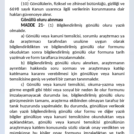
(10) Gönüllülerin, fiziksel ve zihinsel bütünlüğü, gizliliği ve
6698 sayılı Kanun uyarınca ilgili verilerinin korunmasına dair
hakları güvenceye alınır.
Gönüllü oluru alınması
MADDE 21-
(1) Bilgilendirilmiş gönüllü oluru yazılı
olmalıdır.
a) Gönüllü veya kanuni temsilcisi, sorumlu araştırmacı ya
da araştırmacı tarafından usulüne uygun olarak
bilgilendirildikten ve bilgilendirilmiş gönüllü olur formunu
okuduktan sonra bilgilendirilmiş gönüllü olur formuna tarih
yazılmalı ve form taraflarca imzalanmalıdır.
b) Bilgilendirilmiş gönüllü oluru alınırken, araştırmanın
ayrıntıları hakkında soru sorması ve araştırmaya katılıp
katılmama kararını verebilmesi için gönüllüye veya kanuni
temsilcisine geniş ve yeterli bir zaman tanınmalıdır.
c) Gönüllü veya kanuni temsilcisi, okuma-yazma veya
görme engelli gibi tıbbi veya sosyal bir neden ile olur formunu
imzalayamayacak durumda ise, bilgilendirilmiş gönüllü oluru
görüşmesinin tamamı, araştırma ekibinden olmayan tarafsız bir
tanık huzurunda yapılmalıdır. Bu durumda, gönüllüye verilecek
olan yazılı bilgilendirilmiş gönüllü olur formu ve diğer yazılı
bilgiler gönüllüye veya kanuni temsilcisine okunduktan veya
açıklandıktan, gönüllü veya kanuni temsilcisi gönüllünün
araştırmaya katılımı konusunda sözlü olarak onay verdikten ve
mümkünse bu kişiler onay formunu imzaladıktan ve tarih