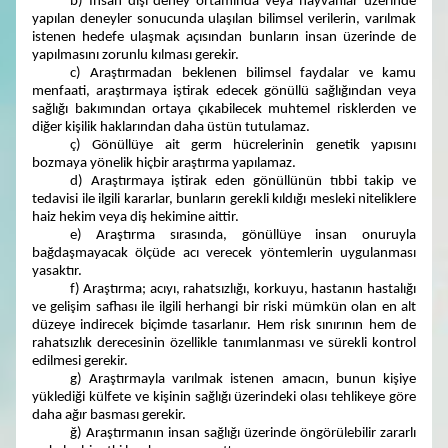
b) İnsan dışı deney ortamında veya hayvanlar üzerinde
yapılan deneyler sonucunda ulaşılan bilimsel verilerin, varılmak
istenen hedefe ulaşmak açısından bunların insan üzerinde de
yapılmasını zorunlu kılması gerekir.
c) Araştırmadan beklenen bilimsel faydalar ve kamu
menfaati, araştırmaya iştirak edecek gönüllü sağlığından veya
sağlığı bakımından ortaya çıkabilecek muhtemel risklerden ve
diğer kişilik haklarından daha üstün tutulamaz.
ç) Gönüllüye ait germ hücrelerinin genetik yapısını
bozmaya yönelik hiçbir araştırma yapılamaz.
d) Araştırmaya iştirak eden gönüllünün tıbbi takip ve
tedavisi ile ilgili kararlar, bunların gerekli kıldığı mesleki niteliklere
haiz hekim veya diş hekimine aittir.
e) Araştırma sırasında, gönüllüye insan onuruyla
bağdaşmayacak ölçüde acı verecek yöntemlerin uygulanması
yasaktır.
f) Araştırma; acıyı, rahatsızlığı, korkuyu, hastanın hastalığı
ve gelişim safhası ile ilgili herhangi bir riski mümkün olan en alt
düzeye indirecek biçimde tasarlanır. Hem risk sınırının hem de
rahatsızlık derecesinin özellikle tanımlanması ve sürekli kontrol
edilmesi gerekir.
g) Araştırmayla varılmak istenen amacın, bunun kişiye
yüklediği külfete ve kişinin sağlığı üzerindeki olası tehlikeye göre
daha ağır basması gerekir.
ğ) Araştırmanın insan sağlığı üzerinde öngörülebilir zararlı