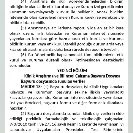
(4) Araştırma ile ilgili görevlendirmelerden bildirim
niteliğinde olanlar ile etik kurul onayı ve Kurum izni gerektirenler
Kurumun yayımlayacağı kılavuz ile belirlenir. Ancak bildirim
niteliğinde olan görevlendirmeleri Kurum gerekirse gerekçesiyle
birlikte iptal edebilir.
(5) Araştırmaya ait ilerleme raporu yılda en az bir kere
olmak üzere, ilgili kılavuzlar ve Kurumun internet sitesinde
yayımlanan formlara göre hazırlanarak etik kurula ve Kuruma
bildirilir. Kurum veya etik kurul gerekli gördüğü durumlarda veya
kısa süreli araştırmalarda daha kısa sürede de rapor isteyebilir.
(6) Bu Yönetmelik kapsamındaki tüm bildirimlerin etik
kurul ve Kuruma düzenli olarak iletilmesinden destekleyici
sorumludur.
YEDİNCİ BÖLÜM
Klinik Araştırma ve Bilimsel Çalışma Başvuru Dosyası
Başvuru dosyasında sunulan veriler
MADDE 18-
(1) Başvuru dosyaları, İyi Klinik Uygulamaları
Kılavuzu ve Kurumun başvuru şekline ilişkin yayımladığı
kılavuzlar çerçevesinde, Kurumun internet sitesinde yayımlanan
üst yazı örnekleri, başvuru formu ve diğer formlar kullanılarak
hazırlanır.
(2) Başvuru dosyalarında sunulan klinik dışı verilerin elde
edildiği preklinik farmakolojik ve toksikolojik çalışmalar,
9/3/2010 tarihli ve 27516 sayılı Resmî Gazete"de yayımlanan İyi
Laboratuvar Uygulamaları Prensipleri, Test Birimlerinin