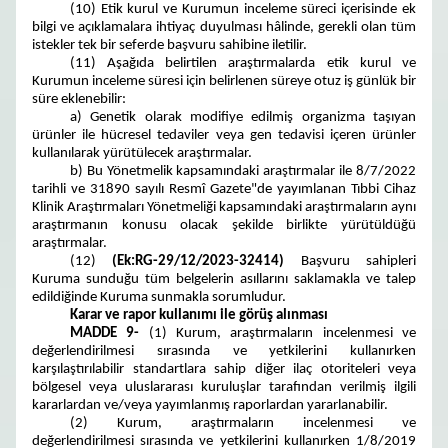
(10) Etik kurul ve Kurumun inceleme süreci içerisinde ek
bilgi ve açıklamalara ihtiyaç duyulması hâlinde, gerekli olan tüm
istekler tek bir seferde başvuru sahibine iletilir.
(11) Aşağıda belirtilen araştırmalarda etik kurul ve
Kurumun inceleme süresi için belirlenen süreye otuz iş günlük bir
süre eklenebilir:
a) Genetik olarak modifiye edilmiş organizma taşıyan
ürünler ile hücresel tedaviler veya gen tedavisi içeren ürünler
kullanılarak yürütülecek araştırmalar.
b) Bu Yönetmelik kapsamındaki araştırmalar ile 8/7/2022
tarihli ve 31890 sayılı Resmî Gazete"de yayımlanan Tıbbi Cihaz
Klinik Araştırmaları Yönetmeliği kapsamındaki araştırmaların aynı
araştırmanın konusu olacak şekilde birlikte yürütüldüğü
araştırmalar.
(12)
(Ek:RG-29/12/2023-32414)
Başvuru sahipleri
Kuruma sunduğu tüm belgelerin asıllarını saklamakla ve talep
edildiğinde Kuruma sunmakla sorumludur.
Karar ve rapor kullanımı ile görüş alınması
MADDE 9-
(1) Kurum, araştırmaların incelenmesi ve
değerlendirilmesi sırasında ve yetkilerini kullanırken
karşılaştırılabilir standartlara sahip diğer ilaç otoriteleri veya
bölgesel veya uluslararası kuruluşlar tarafından verilmiş ilgili
kararlardan ve/veya yayımlanmış raporlardan yararlanabilir.
(2) Kurum, araştırmaların incelenmesi ve
değerlendirilmesi sırasında ve yetkilerini kullanırken 1/8/2019