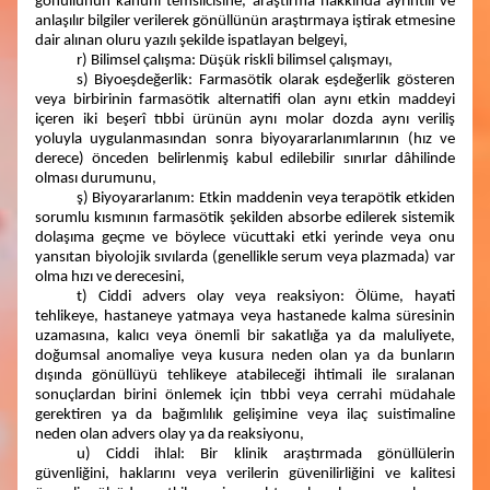
gönüllünün kanuni temsilcisine, araştırma hakkında ayrıntılı ve
anlaşılır bilgiler verilerek gönüllünün araştırmaya iştirak etmesine
dair alınan oluru yazılı şekilde ispatlayan belgeyi,
r) Bilimsel çalışma: Düşük riskli bilimsel çalışmayı,
s) Biyoeşdeğerlik: Farmasötik olarak eşdeğerlik gösteren
veya birbirinin farmasötik alternatifi olan aynı etkin maddeyi
içeren iki beşerî tıbbi ürünün aynı molar dozda aynı veriliş
yoluyla uygulanmasından sonra biyoyararlanımlarının (hız ve
derece) önceden belirlenmiş kabul edilebilir sınırlar dâhilinde
olması durumunu,
ş) Biyoyararlanım: Etkin maddenin veya terapötik etkiden
sorumlu kısmının farmasötik şekilden absorbe edilerek sistemik
dolaşıma geçme ve böylece vücuttaki etki yerinde veya onu
yansıtan biyolojik sıvılarda (genellikle serum veya plazmada) var
olma hızı ve derecesini,
t) Ciddi advers olay veya reaksiyon: Ölüme, hayati
tehlikeye, hastaneye yatmaya veya hastanede kalma süresinin
uzamasına, kalıcı veya önemli bir sakatlığa ya da maluliyete,
doğumsal anomaliye veya kusura neden olan ya da bunların
dışında gönüllüyü tehlikeye atabileceği ihtimali ile sıralanan
sonuçlardan birini önlemek için tıbbi veya cerrahi müdahale
gerektiren ya da bağımlılık gelişimine veya ilaç suistimaline
neden olan advers olay ya da reaksiyonu,
u) Ciddi ihlal: Bir klinik araştırmada gönüllülerin
güvenliğini, haklarını veya verilerin güvenilirliğini ve kalitesi