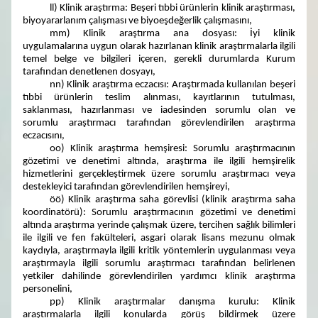
ll) Klinik araştırma: Beşeri tıbbi ürünlerin klinik araştırması,
biyoyararlanım çalışması ve biyoeşdeğerlik çalışmasını,
mm) Klinik araştırma ana dosyası: İyi klinik
uygulamalarına uygun olarak hazırlanan klinik araştırmalarla ilgili
temel belge ve bilgileri içeren, gerekli durumlarda Kurum
tarafından denetlenen dosyayı,
nn) Klinik araştırma eczacısı: Araştırmada kullanılan beşeri
tıbbi ürünlerin teslim alınması, kayıtlarının tutulması,
saklanması, hazırlanması ve iadesinden sorumlu olan ve
sorumlu araştırmacı tarafından görevlendirilen araştırma
eczacısını,
oo) Klinik araştırma hemşiresi: Sorumlu araştırmacının
gözetimi ve denetimi altında, araştırma ile ilgili hemşirelik
hizmetlerini gerçekleştirmek üzere sorumlu araştırmacı veya
destekleyici tarafından görevlendirilen hemşireyi,
öö) Klinik araştırma saha görevlisi (klinik araştırma saha
koordinatörü): Sorumlu araştırmacının gözetimi ve denetimi
altında araştırma yerinde çalışmak üzere, tercihen sağlık bilimleri
ile ilgili ve fen fakülteleri, asgari olarak lisans mezunu olmak
kaydıyla, araştırmayla ilgili kritik yöntemlerin uygulanması veya
araştırmayla ilgili sorumlu araştırmacı tarafından belirlenen
yetkiler dahilinde görevlendirilen yardımcı klinik araştırma
personelini,
pp) Klinik araştırmalar danışma kurulu: Klinik
araştırmalarla ilgili konularda görüş bildirmek üzere