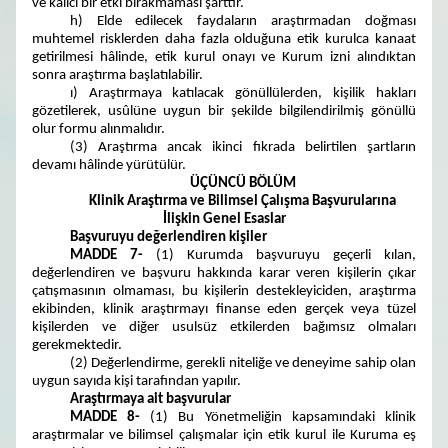
ve kalıcı bir etki bırakmaması şarttır.
h) Elde edilecek faydaların araştırmadan doğması
muhtemel risklerden daha fazla olduğuna etik kurulca kanaat
getirilmesi hâlinde, etik kurul onayı ve Kurum izni alındıktan
sonra araştırma başlatılabilir.
ı) Araştırmaya katılacak gönüllülerden, kişilik hakları
gözetilerek, usûlüne uygun bir şekilde bilgilendirilmiş gönüllü
olur formu alınmalıdır.
(3) Araştırma ancak ikinci fıkrada belirtilen şartların
devamı hâlinde yürütülür.
ÜÇÜNCÜ BÖLÜM
Klinik Araştırma ve Bilimsel Çalışma Başvurularına
İlişkin Genel Esaslar
Başvuruyu değerlendiren kişiler
MADDE 7-
(1) Kurumda başvuruyu geçerli kılan,
değerlendiren ve başvuru hakkında karar veren kişilerin çıkar
çatışmasının olmaması, bu kişilerin destekleyiciden, araştırma
ekibinden, klinik araştırmayı finanse eden gerçek veya tüzel
kişilerden ve diğer usulsüz etkilerden bağımsız olmaları
gerekmektedir.
(2) Değerlendirme, gerekli niteliğe ve deneyime sahip olan
uygun sayıda kişi tarafından yapılır.
Araştırmaya ait başvurular
MADDE 8-
(1) Bu Yönetmeliğin kapsamındaki klinik
araştırmalar ve bilimsel çalışmalar için etik kurul ile Kuruma eş