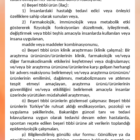
n) Beşeri tıbbi ürün (ilaç):
1) İnsanlardaki hastalığı tedavi edici veya önleyici
özelliklere sahip olarak sunulan veya,
2) Farmakolojik, immünolojik veya metabolik etki
göstererek fizyolojik fonksiyonları düzeltmek, iyileştirmek,
değiştirmek veya tıbbi teşhis amacıyla insanlarda kullanılan veya
insana uygulanan,
madde veya maddeler kombinasyonunu,
o) Beşeri tıbbi ürün klinik araştırması (klinik çalışma): Bir
araştırma ürününün/ürünlerinin klinik, farmakolojik ve/veya
diğer farmakodinamik etkilerini keşfetmeyi veya doğrulamayı;
ve/veya bir araştırma ürününe/ürünlerine karşı gelişen herhangi
bir advers reaksiyonu belirlemeyi; ve/veya araştırma ürününün/
ürünlerinin emilimini, dağılımını, metabolizmasını ve atılımını
tespit etmeyi amaçlayan, araştırma ürünü/ürünlerinin
güvenliliğini ve/veya etkililiğini belirlemek amacıyla insanlar
üzerinde yürütülen müdahaleli araştırmayı,
ö) Beşeri tıbbi ürünlerin gözlemsel çalışması: Beşeri tıbbi
ürünlerin Türkiye"de ruhsat aldığı endikasyonları, pozoloji ve
uygulama şekillerinde, Bakanlığın güncel tanı ve tedavi
kılavuzlarına uygun olarak tedavisi devam eden hastalarda,
spontan reçete edilen beşeri tıbbi ürüne ait verilerin toplandığı
epidemiyolojik çalışmaları,
p) Bilgilendirilmiş gönüllü olur formu: Gönüllüye ya da