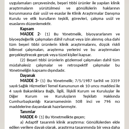
uygulamaları çerçevesinde, beşeri tıbbi ürünler ile yapılan klinik
araştırmaların yürütülmesi ve gönüllülerin haklarının
korunmasına dair usûl ve esaslar ile Klinik Araştırmalar Danışma
Kurulu ve etik kurulların teşkili, görevleri, çalışma usûl ve
esaslarını düzenlemektir.
Kapsam
MADDE 2-
(1) Bu Yönetmelik, biyoyararlanım ve
biyoeşdeğerlik çalışmaları dâhil ruhsat veya izin alınmış olsa dahi
tüm beşeri tıbbi ürünlerin klinik araştırmalarını, düşük riskli
bilimsel çalışmaları, araştırma yerlerini ve bu araştırmaları
gerçekleştirecek gerçek veya tüzel kişileri kapsar.
(2) Beşeri tıbbi ürünlerin gözlemsel çalışmaları dahil tüm
müdahalesiz çalışmalar ve retrospektif çalışmalar bu
Yönetmeliğin kapsamı dışındadır.
Dayanak
MADDE 3-
(1) Bu Yönetmelik; 7/5/1987 tarihli ve 3359
sayılı Sağlık Hizmetleri Temel Kanununun ek 10 uncu maddesi ile
4 sayılı Bakanlıklara Bağlı, İlgili, İlişkili Kurum ve Kuruluşlar ile
Diğer Kurum ve Kuruluşların Teşkilatı Hakkında
Cumhurbaşkanlığı Kararnamesinin 508 inci ve 796 ncı
maddelerine dayanılarak hazırlanmıştır.
Tanımlar
MADDE 4-
(1) Bu Yönetmelikte geçen;
a) Adaptif tasarımlı klinik araştırma: Gönüllülerden elde
edilen verilere dayalı olarak, araştırma tasarımında bir veya daha