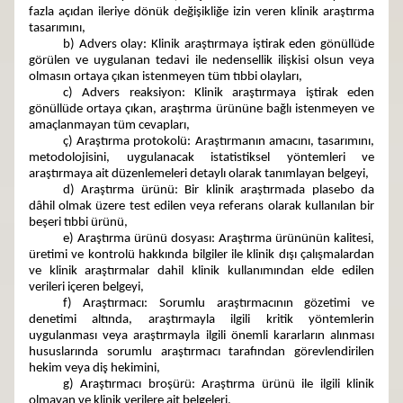
fazla açıdan ileriye dönük değişikliğe izin veren klinik araştırma
tasarımını,
b) Advers olay: Klinik araştırmaya iştirak eden gönüllüde
görülen ve uygulanan tedavi ile nedensellik ilişkisi olsun veya
olmasın ortaya çıkan istenmeyen tüm tıbbi olayları,
c) Advers reaksiyon: Klinik araştırmaya iştirak eden
gönüllüde ortaya çıkan, araştırma ürününe bağlı istenmeyen ve
amaçlanmayan tüm cevapları,
ç) Araştırma protokolü: Araştırmanın amacını, tasarımını,
metodolojisini, uygulanacak istatistiksel yöntemleri ve
araştırmaya ait düzenlemeleri detaylı olarak tanımlayan belgeyi,
d) Araştırma ürünü: Bir klinik araştırmada plasebo da
dâhil olmak üzere test edilen veya referans olarak kullanılan bir
beşeri tıbbi ürünü,
e) Araştırma ürünü dosyası: Araştırma ürününün kalitesi,
üretimi ve kontrolü hakkında bilgiler ile klinik dışı çalışmalardan
ve klinik araştırmalar dahil klinik kullanımından elde edilen
verileri içeren belgeyi,
f) Araştırmacı: Sorumlu araştırmacının gözetimi ve
denetimi altında, araştırmayla ilgili kritik yöntemlerin
uygulanması veya araştırmayla ilgili önemli kararların alınması
hususlarında sorumlu araştırmacı tarafından görevlendirilen
hekim veya diş hekimini,
g) Araştırmacı broşürü: Araştırma ürünü ile ilgili klinik
olmayan ve klinik verilere ait belgeleri,