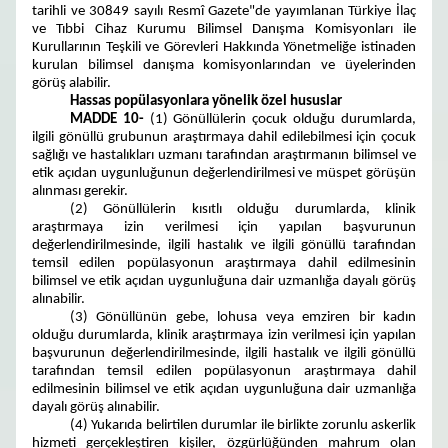
tarihli ve 30849 sayılı Resmî Gazete"de yayımlanan Türkiye İlaç
ve Tıbbi Cihaz Kurumu Bilimsel Danışma Komisyonları ile
Kurullarının Teşkili ve Görevleri Hakkında Yönetmeliğe istinaden
kurulan bilimsel danışma komisyonlarından ve üyelerinden
görüş alabilir.
Hassas popülasyonlara yönelik özel hususlar
MADDE 10-
(1) Gönüllülerin çocuk olduğu durumlarda,
ilgili gönüllü grubunun araştırmaya dahil edilebilmesi için çocuk
sağlığı ve hastalıkları uzmanı tarafından araştırmanın bilimsel ve
etik açıdan uygunluğunun değerlendirilmesi ve müspet görüşün
alınması gerekir.
(2) Gönüllülerin kısıtlı olduğu durumlarda, klinik
araştırmaya izin verilmesi için yapılan başvurunun
değerlendirilmesinde, ilgili hastalık ve ilgili gönüllü tarafından
temsil edilen popülasyonun araştırmaya dahil edilmesinin
bilimsel ve etik açıdan uygunluğuna dair uzmanlığa dayalı görüş
alınabilir.
(3) Gönüllünün gebe, lohusa veya emziren bir kadın
olduğu durumlarda, klinik araştırmaya izin verilmesi için yapılan
başvurunun değerlendirilmesinde, ilgili hastalık ve ilgili gönüllü
tarafından temsil edilen popülasyonun araştırmaya dahil
edilmesinin bilimsel ve etik açıdan uygunluğuna dair uzmanlığa
dayalı görüş alınabilir.
(4) Yukarıda belirtilen durumlar ile birlikte zorunlu askerlik
hizmeti gerçekleştiren kişiler, özgürlüğünden mahrum olan