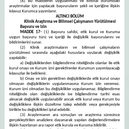
(6) Bu maddenin uygulanması ve istisnai durumdaki
araştırmalar için yapılacak başvuruların şekli ve içeriğine ilişkin
kılavuz Kurumca yayımlanır.
ALTINCI BÖLÜM
Klinik Araştırma ve Bilimsel Çalışmanın Yürütülmesi
Başvuru ve izin
MADDE 17-
(1) Başvuru sahibi, etik kurul ve Kuruma
uygun başvuru türü ve içeriği ile değişiklik başvurularını ve
bildirimlerini sunar.
(2) Klinik araştırmaların ve bilimsel çalışmaların
yürütülmesi sırasında aşağıdaki hususlara uyularak değişiklik
yapılabilir:
a) Değişikliklerden bilgilendirme niteliğinde olanlar ile etik
kurul onayı ve Kurum izni gerektirenler Kurumun yayımlayacağı
kılavuzlar ile belirlenir.
b) Onay ve izin gerektiren değişikliklerde etik kurul onayı
olmayan değişikliklerin uygulanmasına Kurum izin veremez.
Kurum izni olmadan bu değişiklikler uygulanamaz. Bilgilendirme
niteliğinde olan değişikliklerde ise bilgilendirme tarihi esas
alınarak değişiklik uygulanabilir ancak etik kurul veya Kurum bu
değişikliklere ilişkin düzeltme talep edebilir veya gerekçesiyle
birlikte bu değişiklikleri iptal edebilir.
(3) Araştırmanın ara sonuçları ve araştırma süresince
gerçekleştirilen analizlere dayanarak yapılan değerlendirmelere
ilişkin hazırlanan ara rapor etik kurula ve Kuruma bildirilir.