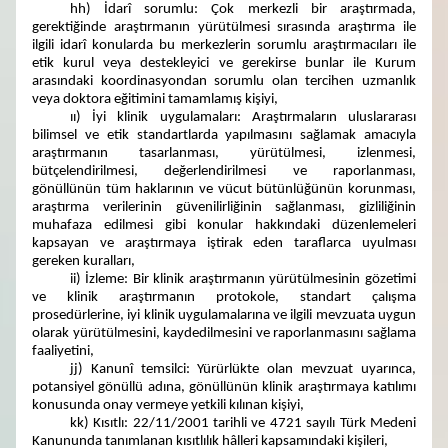
hh) İdarî sorumlu: Çok merkezli bir araştırmada,
gerektiğinde araştırmanın yürütülmesi sırasında araştırma ile
ilgili idarî konularda bu merkezlerin sorumlu araştırmacıları ile
etik kurul veya destekleyici ve gerekirse bunlar ile Kurum
arasındaki koordinasyondan sorumlu olan tercihen uzmanlık
veya doktora eğitimini tamamlamış kişiyi,
ıı) İyi klinik uygulamaları: Araştırmaların uluslararası
bilimsel ve etik standartlarda yapılmasını sağlamak amacıyla
araştırmanın tasarlanması, yürütülmesi, izlenmesi,
bütçelendirilmesi, değerlendirilmesi ve raporlanması,
gönüllünün tüm haklarının ve vücut bütünlüğünün korunması,
araştırma verilerinin güvenilirliğinin sağlanması, gizliliğinin
muhafaza edilmesi gibi konular hakkındaki düzenlemeleri
kapsayan ve araştırmaya iştirak eden taraflarca uyulması
gereken kuralları,
ii) İzleme: Bir klinik araştırmanın yürütülmesinin gözetimi
ve klinik araştırmanın protokole, standart çalışma
prosedürlerine, iyi klinik uygulamalarına ve ilgili mevzuata uygun
olarak yürütülmesini, kaydedilmesini ve raporlanmasını sağlama
faaliyetini,
jj) Kanunî temsilci: Yürürlükte olan mevzuat uyarınca,
potansiyel gönüllü adına, gönüllünün klinik araştırmaya katılımı
konusunda onay vermeye yetkili kılınan kişiyi,
kk) Kısıtlı: 22/11/2001 tarihli ve 4721 sayılı Türk Medeni
Kanununda tanımlanan kısıtlılık hâlleri kapsamındaki kişileri,