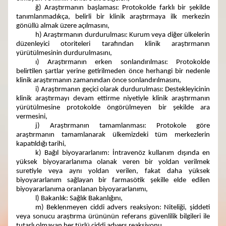
ğ) Araştırmanın başlaması: Protokolde farklı bir şekilde
tanımlanmadıkça, belirli bir klinik araştırmaya ilk merkezin
gönüllü almak üzere açılmasını,
h) Araştırmanın durdurulması: Kurum veya diğer ülkelerin
düzenleyici otoriteleri tarafından klinik araştırmanın
yürütülmesinin durdurulmasını,
ı) Araştırmanın erken sonlandırılması: Protokolde
belirtilen şartlar yerine getirilmeden önce herhangi bir nedenle
klinik araştırmanın zamanından önce sonlandırılmasını,
i) Araştırmanın geçici olarak durdurulması: Destekleyicinin
klinik araştırmayı devam ettirme niyetiyle klinik araştırmanın
yürütülmesine protokolde öngörülmeyen bir şekilde ara
vermesini,
j) Araştırmanın tamamlanması: Protokole göre
araştırmanın tamamlanarak ülkemizdeki tüm merkezlerin
kapatıldığı tarihi,
k) Bağıl biyoyararlanım: İntravenöz kullanım dışında en
yüksek biyoyararlanıma olanak veren bir yoldan verilmek
suretiyle veya aynı yoldan verilen, fakat daha yüksek
biyoyararlanım sağlayan bir farmasötik şekille elde edilen
biyoyararlanıma oranlanan biyoyararlanımı,
l) Bakanlık: Sağlık Bakanlığını,
m) Beklenmeyen ciddi advers reaksiyon: Niteliği, şiddeti
veya sonucu araştırma ürününün referans güvenlilik bilgileri ile
tutarlı olmayan her türlü ciddi advers reaksiyonu,