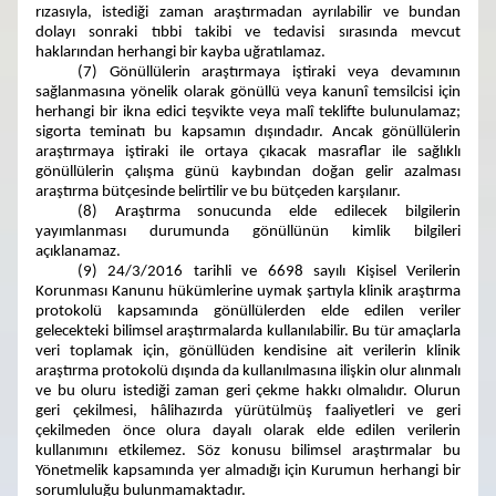
rızasıyla, istediği zaman araştırmadan ayrılabilir ve bundan
dolayı sonraki tıbbi takibi ve tedavisi sırasında mevcut
haklarından herhangi bir kayba uğratılamaz.
(7) Gönüllülerin araştırmaya iştiraki veya devamının
sağlanmasına yönelik olarak gönüllü veya kanunî temsilcisi için
herhangi bir ikna edici teşvikte veya malî teklifte bulunulamaz;
sigorta teminatı bu kapsamın dışındadır. Ancak gönüllülerin
araştırmaya iştiraki ile ortaya çıkacak masraflar ile sağlıklı
gönüllülerin çalışma günü kaybından doğan gelir azalması
araştırma bütçesinde belirtilir ve bu bütçeden karşılanır.
(8) Araştırma sonucunda elde edilecek bilgilerin
yayımlanması durumunda gönüllünün kimlik bilgileri
açıklanamaz.
(9) 24/3/2016 tarihli ve 6698 sayılı Kişisel Verilerin
Korunması Kanunu hükümlerine uymak şartıyla klinik araştırma
protokolü kapsamında gönüllülerden elde edilen veriler
gelecekteki bilimsel araştırmalarda kullanılabilir. Bu tür amaçlarla
veri toplamak için, gönüllüden kendisine ait verilerin klinik
araştırma protokolü dışında da kullanılmasına ilişkin olur alınmalı
ve bu oluru istediği zaman geri çekme hakkı olmalıdır. Olurun
geri çekilmesi, hâlihazırda yürütülmüş faaliyetleri ve geri
çekilmeden önce olura dayalı olarak elde edilen verilerin
kullanımını etkilemez. Söz konusu bilimsel araştırmalar bu
Yönetmelik kapsamında yer almadığı için Kurumun herhangi bir
sorumluluğu bulunmamaktadır.