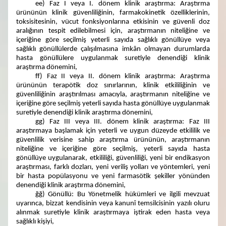
ee) Faz I veya I. dönem klinik araştırma: Araştırma
ürününün klinik güvenliliğinin, farmakokinetik özelliklerinin,
toksisitesinin, vücut fonksiyonlarına etkisinin ve güvenli doz
aralığının tespit edilebilmesi için, araştırmanın niteliğine ve
içeriğine göre seçilmiş yeterli sayıda sağlıklı gönüllüye veya
sağlıklı gönüllülerde çalışılmasına imkân olmayan durumlarda
hasta gönüllülere uygulanmak suretiyle denendiği klinik
araştırma dönemini,
ff) Faz II veya II. dönem klinik araştırma: Araştırma
ürününün terapötik doz sınırlarının, klinik etkililiğinin ve
güvenliliğinin araştırılması amacıyla, araştırmanın niteliğine ve
içeriğine göre seçilmiş yeterli sayıda hasta gönüllüye uygulanmak
suretiyle denendiği klinik araştırma dönemini,
gg) Faz III veya III. dönem klinik araştırma: Faz III
araştırmaya başlamak için yeterli ve uygun düzeyde etkililik ve
güvenlilik verisine sahip araştırma ürününün, araştırmanın
niteliğine ve içeriğine göre seçilmiş, yeterli sayıda hasta
gönüllüye uygulanarak, etkililiği, güvenliliği, yeni bir endikasyon
araştırması, farklı dozları, yeni veriliş yolları ve yöntemleri, yeni
bir hasta popülasyonu ve yeni farmasötik şekiller yönünden
denendiği klinik araştırma dönemini,
ğğ) Gönüllü: Bu Yönetmelik hükümleri ve ilgili mevzuat
uyarınca, bizzat kendisinin veya kanunî temsilcisinin yazılı oluru
alınmak suretiyle klinik araştırmaya iştirak eden hasta veya
sağlıklı kişiyi,