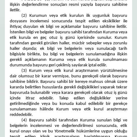
ilişkin değerlendirme sonuçları resmi yazıyla başvuru sahibine
iletilir.
(2) Kurumun veya etik kurulun ilk uygunluk başvuru
dosyasını incelemesi sonucunda tespit edilen eksiklikler ile
ihtiyaç duyulan ek bilgi ve açıklamalar başvuru sahibine iletilir.
İstenilen bilgi ve belgeler başvuru sahibi tarafından Kuruma veya
etik kurula en geç otuz iş günü içerisinde sunulur. Kurum
tarafından gerekli görülen haller, mücbir sebepler veya zorunlu
haller dışında; ek bilgi ve belgelerin veya sunulacağı tarih
bilgisiyle birlikte, bu bilgi ve belgelerin sunulamadığına ilişkin
gerekli açıklamanın Kuruma veya etik kurula sunulmaması
durumunda başvuru geri çekilmiş sayılarak iptal edilir.
(3) Kurum veya etik kurul araştırmanın yürütülmesine
dair olumsuz bir karar vermişse, bunu gerekçeli olarak başvuru
sahibine bildirir. Başvuru sahibi bir kereye mahsus olmak üzere
kararda belirtilen hususlarda gerekli değişiklikleri yaparak tekrar
başvuruda bulunabilir veya karara gerekçeli olarak otuz iş günü
içinde itiraz edebilir. Talep edilen değişiklikler yerine
getirilmediğinde veya bu konuda kabul edilebilir bir gerekçe
sunulamaması hâlinde Kurum veya etik kurul araştırmayı
reddedebilir.
(4) Başvuru sahibi tarafından Kuruma sunulan bilgi ve
belgelerin incelenmesi ve değerlendirilmesi sonucunda, etik
kurul onayı olan ve bu Yönetmelik hükümlerine uygun olduğu
tespit edilen klinik araştırmaların başlatılmasına Kurum