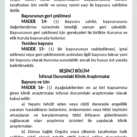
tarafından izin verilir ve sonuç resmi yazı ile başvuru sahibine
iletilir.
Başvurunun geri çekilmesi
MADDE 14-
(1) Başvuru sahibi, başvurusunu
değerlendirme sürecinde istediği zaman geri çekebilir.
Başvurunun geri çekilmesi için gerekçeleri ile birlikte Kuruma ve
etik kurula başvuruda bulunur.
Yeniden başvuru
MADDE 15-
(1) Bir başvurunun reddedilmesi, iptal
edilmesi veya geri çekilmesinin ardından ilgili başvuru tekrar yeni
bir başvuru olarak Kuruma sunulabilir ancak bu husus üst yazıda
belirtilmelidir.
BEŞİNCİ BÖLÜM
İstisnai Durumdaki Klinik Araştırmalar
Başvuru ve izin
MADDE 16-
(1) Aşağıdakilerden en az biri kapsamına
giren klinik araştırmalar istisnai durumdaki araştırmalar olarak
kabul edilir:
a) Yaşamı tehdit eden veya ciddi derecede engellilik
yaratan hastalıkların tedavisini, önlenmesini veya tıbbi teşhisini
amaçlayan ve karşılanmamış tıbbi ihtiyacın giderilmesini
sağlayacak olan araştırma ürünleri ile yapılacak klinik
araştırmalar.
b) Dünya Sağlık Örgütü veya ülkemiz tarafından halk