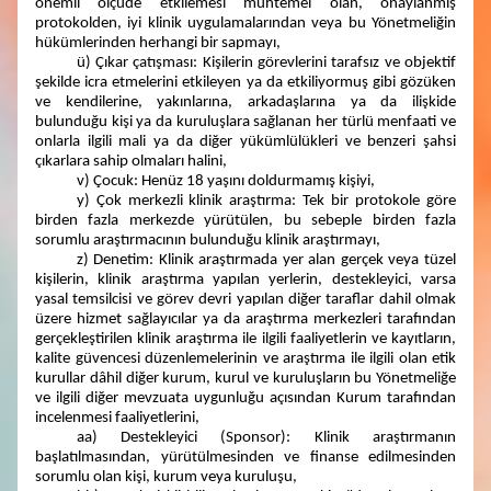
önemli ölçüde etkilemesi muhtemel olan, onaylanmış
protokolden, iyi klinik uygulamalarından veya bu Yönetmeliğin
hükümlerinden herhangi bir sapmayı,
ü) Çıkar çatışması: Kişilerin görevlerini tarafsız ve objektif
şekilde icra etmelerini etkileyen ya da etkiliyormuş gibi gözüken
ve kendilerine, yakınlarına, arkadaşlarına ya da ilişkide
bulunduğu kişi ya da kuruluşlara sağlanan her türlü menfaati ve
onlarla ilgili mali ya da diğer yükümlülükleri ve benzeri şahsi
çıkarlara sahip olmaları halini,
v) Çocuk: Henüz 18 yaşını doldurmamış kişiyi,
y) Çok merkezli klinik araştırma: Tek bir protokole göre
birden fazla merkezde yürütülen, bu sebeple birden fazla
sorumlu araştırmacının bulunduğu klinik araştırmayı,
z) Denetim: Klinik araştırmada yer alan gerçek veya tüzel
kişilerin, klinik araştırma yapılan yerlerin, destekleyici, varsa
yasal temsilcisi ve görev devri yapılan diğer taraflar dahil olmak
üzere hizmet sağlayıcılar ya da araştırma merkezleri tarafından
gerçekleştirilen klinik araştırma ile ilgili faaliyetlerin ve kayıtların,
kalite güvencesi düzenlemelerinin ve araştırma ile ilgili olan etik
kurullar dâhil diğer kurum, kurul ve kuruluşların bu Yönetmeliğe
ve ilgili diğer mevzuata uygunluğu açısından Kurum tarafından
incelenmesi faaliyetlerini,
aa) Destekleyici (Sponsor): Klinik araştırmanın
başlatılmasından, yürütülmesinden ve finanse edilmesinden
sorumlu olan kişi, kurum veya kuruluşu,