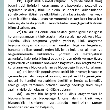
bb) Düşük riskli bilimsel çalışma: Türkiye"de ruhsat almış
beşeri tıbbi ürünlerin onaylanmış endikasyonları, pozoloji ve
uygulama şekilleri, izinli ürünlerin ise önerilen kullanımlarına
yönelik güvenliliğinin ve etkililiğinin daha fazla incelenmesi veya
yerleşik diğer tedavi, ürün ve yöntemlerle karşılaştırılması için
fazla sayıda hasta gönüllü üzerinde tedavi amaçlı gerçekleştirilen
bilimsel çalışmaları,
cc) Etik kurul: Gönüllülerin hakları, güvenliği ve esenliğinin
korunması amacıyla klinik araştırmada yer alan gerçek veya tüzel
kişilerin, klinik araştırma yapılan yerlerin, klinik araştırma
başvuru dosyasında sunulması gereken bilgi ve belgelerin,
bununla birlikte gönüllülerden bilgilendirilmiş olur alınması ve
belgelenmesinde kullanılacak yöntem ve materyallerin
uygunluğu hakkında bilimsel ve etik yönden görüş vermek üzere
teşkil edilen ve Kurumca onaylanan bağımsız klinik araştırma etik
kurullarını veya biyoyararlanım ve biyoeşdeğerlik etik kurullarını,
çç) Etkilenebilir popülasyon: Belirli bir hiyerarşik yapının
içerisinde yer alan veya ekonomik, sosyal ve tıbbi gerekçeleri
nedeni ile kendini koruyabilme özelliğinin henüz gelişmediği,
azaldığı veya tamamen ortadan kalktığı özerkliği sınırlı veya
azalmış kişilerden oluşan gönüllü gruplarını,
dd) Faaliyet izin belgesi: Faz I klinik araştırmaları ile
biyoyararlanım ve biyoeşdeğerlik çalışmalarının klinik veya
biyoanalitik kısımlarının yürütüldüğü merkezlere Kurum
tarafından verilen izin belgesini,