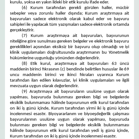
kurulu, yoksa en yakın ildeki bir etik kurulu ifade eder.
(6) Kurum tarafından gerekli görülen haller, mücbir
sebepler veya zorunlu haller dışında; Kurum araştırmaya ait
başvuruları sadece elektronik olarak kabul eder ve başvuru
sahipleri ile yapılacak tüm yazışmaları sadece elektronik ortamda
gerçekleştirir.
(7) Kurum araştırmaya ait başvuruları, başvurunun
niteliğine göre sunulması gereken belgeler ve elektronik başvuru
gereklilikleri açısından eksiksiz bir başvuru olup olmadığı ve iyi
klinik uygulamaları doğrultusunda araştırmanın bu Yönetmelik
hükümlerine uygunluğu yönünden değerlendirir.
(8) Etik kurul, araştırmaya ait başvuruları 63 üncü
maddenin birinci fıkrasının (c) bendinde belirtilen hususlar ile 69
uncu maddenin birinci ve ikinci fıkraları uyarınca Kurum
tarafından ilan edilen kılavuzlar, iyi klinik uygulamaları ve ilgili
mevzuata uygun olarak değerlendirir.
(9) Araştırmaya ait başvuruların usulüne uygun olarak
yapılması, başvuruda bulunması gereken bilgi ve belgelerde
eksiklik bulunmaması hâlinde başvurunun etik kurul tarafından
on iki iş günü içinde, Kurum tarafından yirmi iki iş günü içinde
incelenmesi esastır. Biyoyararlanım ve biyoeşdeğerlik çalışması
başvurularının usulüne uygun olarak yapılması, başvuruda
bulunması gereken bilgi ve belgelerde eksiklik bulunmaması
hâlinde başvurunun etik kurul tarafından yedi iş günü içinde,
Kurum tarafından on iki iş günü içinde incelenmesi esastır.