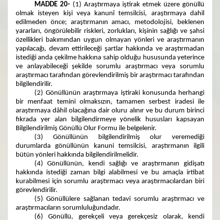
MADDE 20-
(1) Araştırmaya iştirak etmek üzere gönüllü
olmak isteyen kişi veya kanunî temsilcisi, araştırmaya dahil
edilmeden önce; araştırmanın amacı, metodolojisi, beklenen
yararları, öngörülebilir riskleri, zorlukları, kişinin sağlığı ve şahsi
özellikleri bakımından uygun olmayan yönleri ve araştırmanın
yapılacağı, devam ettirileceği şartlar hakkında ve araştırmadan
istediği anda çekilme hakkına sahip olduğu hususunda yeterince
ve anlayabileceği şekilde sorumlu araştırmacı veya sorumlu
araştırmacı tarafından görevlendirilmiş bir araştırmacı tarafından
bilgilendirilir.
(2) Gönüllünün araştırmaya iştiraki konusunda herhangi
bir menfaat temini olmaksızın, tamamen serbest iradesi ile
araştırmaya dâhil olacağına dair oluru alınır ve bu durum birinci
fıkrada yer alan bilgilendirmeye yönelik hususları kapsayan
Bilgilendirilmiş Gönüllü Olur Formu ile belgelenir.
(3) Gönüllünün bilgilendirilmiş olur veremediği
durumlarda gönüllünün kanuni temsilcisi, araştırmanın ilgili
bütün yönleri hakkında bilgilendirilmelidir.
(4) Gönüllünün, kendi sağlığı ve araştırmanın gidişatı
hakkında istediği zaman bilgi alabilmesi ve bu amaçla irtibat
kurabilmesi için sorumlu araştırmacı veya araştırmacılardan biri
görevlendirilir.
(5) Gönüllülere sağlanan tedavi sorumlu araştırmacı ve
araştırmacıların sorumluluğundadır.
(6) Gönüllü, gerekçeli veya gerekçesiz olarak, kendi