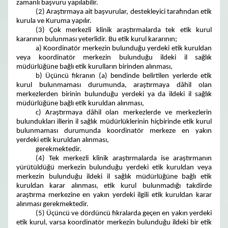
zamanlı başvuru yapılabilir.
(2) Araştırmaya ait başvurular, destekleyici tarafından etik
kurula ve Kuruma yapılır.
(3) Çok merkezli klinik araştırmalarda tek etik kurul
kararının bulunması yeterlidir. Bu etik kurul kararının;
a) Koordinatör merkezin bulunduğu yerdeki etik kuruldan
veya koordinatör merkezin bulunduğu ildeki il sağlık
müdürlüğüne bağlı etik kurulların birinden alınması,
b) Üçüncü fıkranın (a) bendinde belirtilen yerlerde etik
kurul bulunmaması durumunda, araştırmaya dâhil olan
merkezlerden birinin bulunduğu yerdeki ya da ildeki il sağlık
müdürlüğüne bağlı etik kuruldan alınması,
c) Araştırmaya dâhil olan merkezlerde ve merkezlerin
bulundukları illerin il sağlık müdürlüklerinin hiçbirinde etik kurul
bulunmaması durumunda koordinatör merkeze en yakın
yerdeki etik kuruldan alınması,
gerekmektedir.
(4) Tek merkezli klinik araştırmalarda ise araştırmanın
yürütüldüğü merkezin bulunduğu yerdeki etik kuruldan veya
merkezin bulunduğu ildeki il sağlık müdürlüğüne bağlı etik
kuruldan karar alınması, etik kurul bulunmadığı takdirde
araştırma merkezine en yakın yerdeki ilgili etik kuruldan karar
alınması gerekmektedir.
(5) Üçüncü ve dördüncü fıkralarda geçen en yakın yerdeki
etik kurul, varsa koordinatör merkezin bulunduğu ildeki bir etik