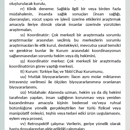
oluşturulacak kurulu,
rr) Klinik deneme: Sağlıkla ilgili bir veya birden fazla
müdahalenin, insanda sağlık sonuçları (insan sağlığı,
davranışları, vücut yapısı ve işlevi) üzerine etkilerini araştırmak
amacıyla ileriye dönük olarak insanlar üzerinde yürütülen
araştırmaları,
ss) Koordinatör: Çok merkezli bir araştırmada sorumlu
araştırmacılar arasından seçilmiş bu merkezlerin sorumlu
araştırmacıları ile etik kurul, destekleyici, mevcutsa yasal temsilci
ve gerekirse bunlar ile Kurum arasındaki koordinasyonun
sağlanmasından sorumlu hekim veya diş hekimini,
şş) Koordinatör merkez: Çok merkezli bir araştırmada
koordinatörün görev yaptığı merkezi,
tt) Kurum: Türkiye İlaç ve Tıbbî Cihaz Kurumunu,
uu) Mutlak biyoyararlanım: İlacın aynı molar miktarının
intravenöz verilmesi ile ölçülen biyoyararlanımına oranlanan
biyoyararlanımı,
üü) Müdahale: Alanında uzman, hekim ya da diş hekimi
tarafından yapılan, insan sağlığının korunması veya yeniden
kazandırılması amacıyla kişinin bedensel ve/veya ruhsal
bütünlüğüne yönelik gerçekleştirilen her türlü fiziksel veya
manipülatif önleyici, teşhis veya tedavi edici ürün uygulamasını,
eylem veya prosesi,
vv) Retrospektif çalışma: Verilerin, geriye yönelik olarak
hasta dosyalarından elde edildiği çalışmaları,