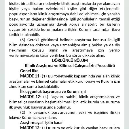
kişiler, bir adli karar nedeniyle klinik araştırmalarda yer alamayan
kişiler veya bakım evlerindeki kişiler gibi diğer etkilenebilir
popülasyonların klinik araştırmaya dahil edilebilmesi için yapılan
başvurunun değerlendirilmesinde ilgili gönüllülerin temsil ettiği
popülasyonda uzmanlığa dayalı görüş alınabilir; bu kişilerin
uygun bir şekilde korunmalarına ilişkin Kurum tarafından ilave
tedbirler alınabilir.
(5) Gerekli görülmesi halinde araştırma konusu ile ilgili
bilim dalından doktora veya uzmanlığını almış hekim ya da diş
hekiminin görüşü alınır ve araştırmaya izin verilip
verilemeyeceğine karar verilirken bu görüş dikkate alınır.
DÖRDÜNCÜ BÖLÜM
Klinik Araştırma ve Bilimsel Çalışma İzin Prosedürü
Genel ilke
MADDE 11-
(1) Bu Yönetmelik kapsamında yer alan klinik
araştırmalar ve bilimsel çalışmalar etik kurul onayı ve Kurum izni
alındıktan sonra başlatılabilir.
İlk uygunluk başvurusu ve Kurum izni
MADDE 12-
(1) Başvuru sahibi, klinik araştırmaların ve
bilimsel çalışmaların başlatılabilmesi için etik kurula ve Kuruma
ilk uygunluk başvurusunda bulunur.
(2) İlk uygunluk başvurusunun şekli ve içeriğine ilişkin
kılavuz Kurumca yayımlanır.
Araştırmaya ilişkin karar
MADDE 13-
(1) Kurum ve etik kurula yapılan başvurulara