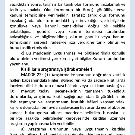
yazıldıktan sonra, tarafsız bir tanık olur formunu imzalamalı ve
tarih yazılmalıdır. Olur formunun bir örneği gönüllüye veya
kanuni temsilcisine verilmelidir. Tarafsız tanık olur formunu
imzaladığında, olur formundaki bilgilerin ve diğer yazılı bilgilerin
gönüllüye veya kanuni temsilcisine doğru bir şekilde
anlatıldığına, gönüllü veya kanuni temsilcisi tarafından
anlaşıldığına ve bilgilendirilmiş olurun gönüllü veya kanuni
temsilcisinin serbest iradesiyle rıza verdiğine tanık olmuş ve
bunu tasdik etmiş olur.
ç) Bu maddenin uygulanması ve bilgilendirilmiş gönüllü
oluru alırken verilmesi gereken asgari bilgiler Kurum tarafından
yayımlanır.
Kısıtlıların araştırmaya iştirak etmeleri
MADDE 22-
(1) Araştırma konusunun doğrudan kısıtlılık
hâlleri kapsamındaki kişileri ilgilendiren ya da sadece kısıtlılarda
incelenebilir bir durum olması hâlinde veya kısıtlının hastalığıyla
ilgili mevcut tedavi seçeneklerinin tamamen tüketildiği
durumlarda, araştırma kısıtlı sağlığı açısından öngörülebilir bir
risk taşımıyor ve araştırmanın kısıtlılık hâlleri kapsamındaki
kişilere doğrudan bir fayda sağlayacağı hususunda genel tıbbi bir
kanaat bulunuyorsa altıncı maddede belirtilen hususlar ile
birlikte aşağıda belirtilenler çerçevesinde kısıtlılar üzerinde
araştırma yapılmasına izin verilebilir:
a) Araştırma ürününün veya uygulamanın kısıtlılar
üzerinde bilinen herhangi bir riskinin olmadığı hususunda genel