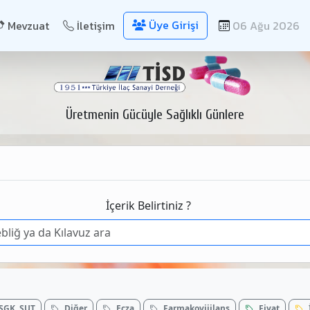
Üye Girişi
Mevzuat
İletişim
06 Ağu 2026
Üretmenin Gücüyle Sağlıklı Günlere
İçerik Belirtiniz ?
SGK, SUT
Diğer
Ecza
Farmakovijilans
Fiyat