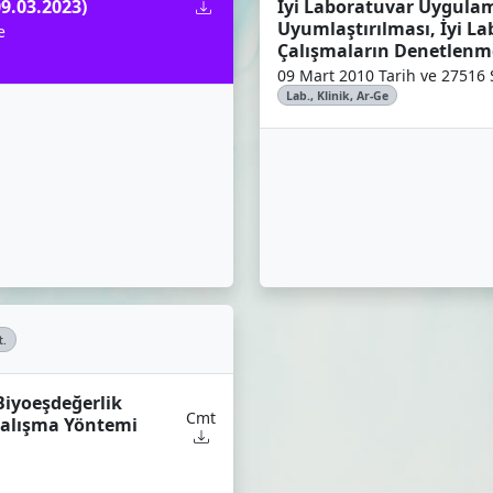
9.03.2023)
İyi Laboratuvar Uygulama
Uyumlaştırılması, İyi L
e
Çalışmaların Denetlenm
09 Mart 2010 Tarih ve 27516 
Lab., Klinik, Ar-Ge
t.
Biyoeşdeğerlik
Cmt
 Çalışma Yöntemi