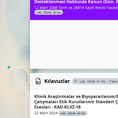
Desteklenmesi Hakkında Kanun (Gün. 0
12 Mart 2008 Tarih ve 26814 Sayılı Resmi Gazet
Lab., Klinik, Ar-Ge
Kılavuzlar
Lab., Klinik, Ar-Ge -
7
kayı
Klinik Araştırmalar ve Biyoyararlanım/
Çalışmaları Etik Kurullarının Standart
Esasları - KAD-KLVZ-18
22 Mart 2024
Lab., Klinik, Ar-Ge