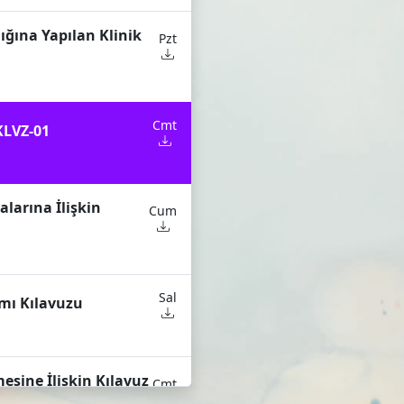
ığına Yapılan Klinik
Pzt
Cmt
KLVZ-01
alarına İlişkin
Cum
Sal
amı Kılavuzu
mesine İlişkin Kılavuz
Cmt