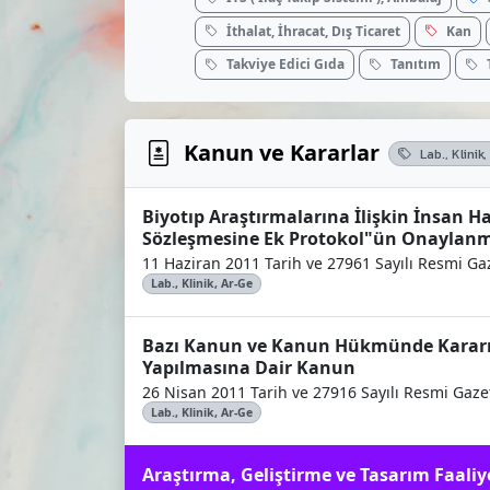
İthalat, İhracat, Dış Ticaret
Kan
Takviye Edici Gıda
Tanıtım
Kanun ve Kararlar
Lab., Klinik
Biyotıp Araştırmalarına İlişkin İnsan Ha
Sözleşmesine Ek Protokol"ün Onaylanm
11 Haziran 2011 Tarih ve 27961 Sayılı Resmi Ga
Lab., Klinik, Ar-Ge
Bazı Kanun ve Kanun Hükmünde Kararn
Yapılmasına Dair Kanun
26 Nisan 2011 Tarih ve 27916 Sayılı Resmi Gaze
Lab., Klinik, Ar-Ge
Araştırma, Geliştirme ve Tasarım Faaliy