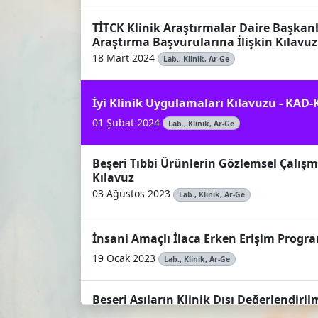
TİTCK Klinik Araştırmalar Daire Başkanl
Araştırma Başvurularına İlişkin Kılavuz
18 Mart 2024
Lab., Klinik, Ar-Ge
İyi Klinik Uygulamaları Kılavuzu - KAD-
01 Şubat 2024
Lab., Klinik, Ar-Ge
Beşeri Tıbbi Ürünlerin Gözlemsel Çalışm
Kılavuz
03 Ağustos 2023
Lab., Klinik, Ar-Ge
İnsani Amaçlı İlaca Erken Erişim Progr
19 Ocak 2023
Lab., Klinik, Ar-Ge
Beşeri Aşıların Klinik Dışı Değerlendiril
- KAD-KLVZ-21