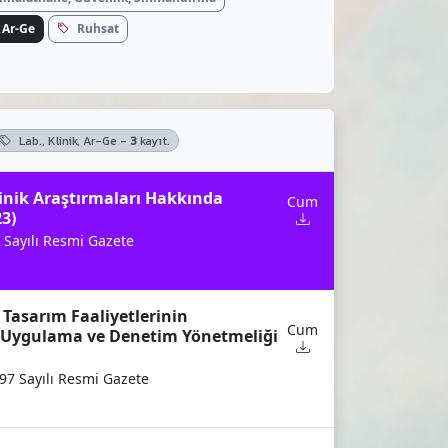
, Ar-Ge
Ruhsat
Lab., Klinik, Ar-Ge -
3
kayıt.
linik Araştırmaları Hakkında
Cum
3)
 Sayılı Resmi Gazete
 Tasarım Faaliyetlerinin
Cum
n Uygulama ve Denetim Yönetmeliği
97 Sayılı Resmi Gazete