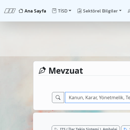
Ana Sayfa
TİSD
Sektörel Bilgiler
Mevzuat
ITS ( İlaç Takip Sistemi ), Ambalaj