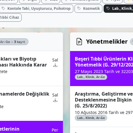
Kontole Tabi, Uyuşturucu, Psikotrop
Kozmetik
Lab., Klinik
Tıbbi Cihaz
Yönetmelikler
, Ar-Ge -
3
kayıt.
kları ve Biyotıp
Beşeri Tıbbi Ürünlerin K
Sal
ası Hakkında Karar
Yönetmelik (G. 29/12/202
zete
27 Mayıs 2023 Tarih ve 32203
Lab., Klinik, Ar-Ge
amelerde Değişiklik
Araştırma, Geliştirme ve
Sal
Desteklenmesine İlişki
(G. 25/8/2022)
te
10 Ağustos 2016 Tarih ve 297
Lab., Klinik, Ar-Ge
etlerinin
Per