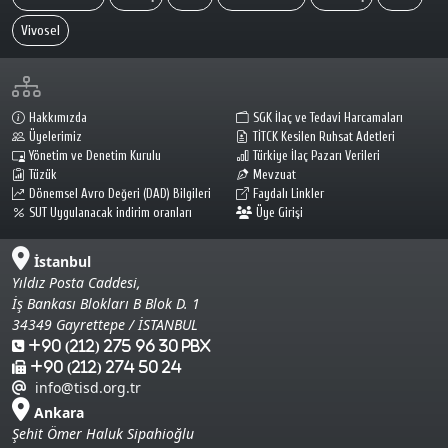
Vivosel
Hakkımızda
SGK İlaç ve Tedavi Harcamaları
Üyelerimiz
TİTCK Kesilen Ruhsat Adetleri
Yönetim ve Denetim Kurulu
Türkiye İlaç Pazarı Verileri
Tüzük
Mevzuat
Dönemsel Avro Değeri (DAD) Bilgileri
Faydalı Linkler
SUT Uygulanacak indirim oranları
Üye Girişi
İstanbul
Yıldız Posta Caddesi,
İş Bankası Blokları B Blok D. 1
34349 Gayrettepe / İSTANBUL
+90 (212) 275 96 30 Pbx
+90 (212) 274 50 24
info@tisd.org.tr
Ankara
Şehit Ömer Haluk Sipahioğlu