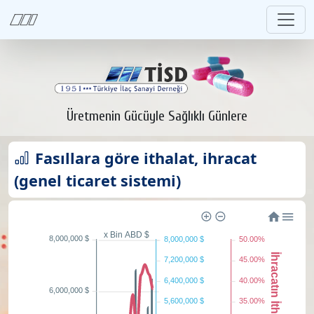
Üretmenin Gücüyle Sağlıklı Günlere
Fasıllara göre ithalat, ihracat
(genel ticaret sistemi)
x Bin ABD $
8,000,000 $
8,000,000 $
50.00%
7,200,000 $
45.00%
6,400,000 $
40.00%
6,000,000 $
5,600,000 $
35.00%