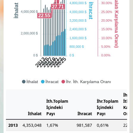
İhracatın İthalatı Karşılama Oranı)
4,800,000 $
30.00%
İhracat
İthalat
27.71
4,000,000 $
4,000,000 $
25.00%
22.55
3,200,000 $
20.00%
2,400,000 $
15.00%
2,000,000 $
1,600,000 $
10.00%
800,000 $
5.00%
0 $
0 $
0.00%
2015
2017
2019
2021
2023
2025
2013
İthalat
İhracat
İhr. İth. Karşılama Oranı
İhra
İth.Toplam
İhr.Toplam
İthal
İçindeki
İçindeki
Karş
İthalat
Payı
İhracat
Payı
Oran
2013
4,353,048
1,67%
981,587
0,61%
22,5