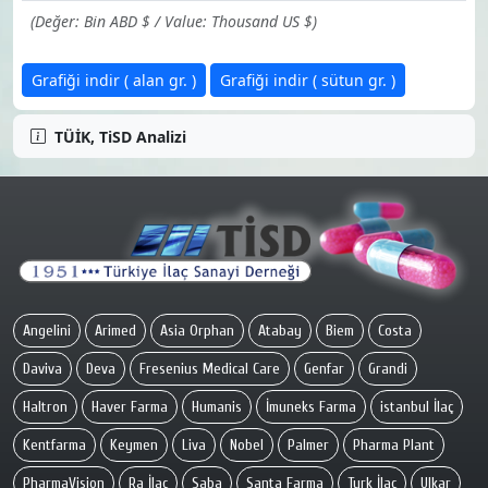
(Değer: Bin ABD $ / Value: Thousand US $)
Grafiği indir ( alan gr. )
Grafiği indir ( sütun gr. )
TÜİK, TiSD Analizi
Angelini
Arimed
Asia Orphan
Atabay
Biem
Costa
Daviva
Deva
Fresenius Medical Care
Genfar
Grandi
Haltron
Haver Farma
Humanis
İmuneks Farma
istanbul İlaç
Kentfarma
Keymen
Liva
Nobel
Palmer
Pharma Plant
PharmaVision
Ra İlaç
Saba
Santa Farma
Turk İlaç
Ulkar