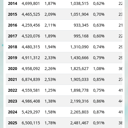
2014
4,699,801
1,87%
1,038,515
0,62%
22,1
2015
4,465,525
2,09%
1,051,904
0,70%
23,5
2016
4,259,456
2,11%
933,345
0,63%
21,9
2017
4,520,076
1,89%
995,168
0,60%
22,0
2018
4,480,315
1,94%
1,310,090
0,74%
29,2
2019
4,911,312
2,33%
1,430,666
0,79%
29,1
2020
4,958,092
2,26%
1,825,627
1,08%
36,8
2021
6,874,839
2,53%
1,905,033
0,85%
27,7
2022
4,559,581
1,25%
1,898,778
0,75%
41,6
2023
4,986,408
1,38%
2,199,316
0,86%
44,1
2024
5,429,297
1,58%
2,265,803
0,87%
41,7
2025
6,500,115
1,78%
2,481,467
0,91%
38,1