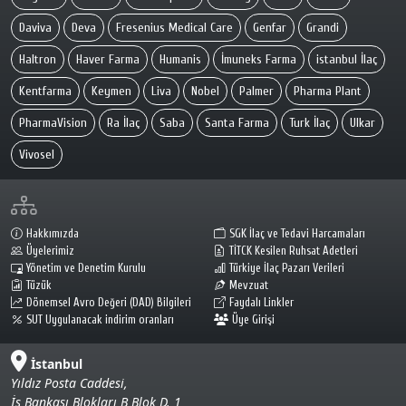
Daviva
Deva
Fresenius Medical Care
Genfar
Grandi
Haltron
Haver Farma
Humanis
İmuneks Farma
istanbul İlaç
Kentfarma
Keymen
Liva
Nobel
Palmer
Pharma Plant
PharmaVision
Ra İlaç
Saba
Santa Farma
Turk İlaç
Ulkar
Vivosel
Hakkımızda
SGK İlaç ve Tedavi Harcamaları
Üyelerimiz
TİTCK Kesilen Ruhsat Adetleri
Yönetim ve Denetim Kurulu
Türkiye İlaç Pazarı Verileri
Tüzük
Mevzuat
Dönemsel Avro Değeri (DAD) Bilgileri
Faydalı Linkler
SUT Uygulanacak indirim oranları
Üye Girişi
İstanbul
Yıldız Posta Caddesi,
İş Bankası Blokları B Blok D. 1