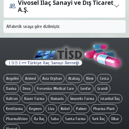
Vivosel İlaç Sanayi ve Dış Ticaret
A.Ş.
Alfabetik sıraya göre dizilmiştir.
Angelini
Arimed
Asia Orphan
Atabay
Biem
Costa
Daviva
Deva
Fresenius Medical Care
Genfar
Grandi
Haltron
Haver Farma
Humanis
İmuneks Farma
istanbul İlaç
Kentfarma
Keymen
Liva
Nobel
Palmer
Pharma Plant
PharmaVision
Ra İlaç
Saba
Santa Farma
Turk İlaç
Ulkar
Vivosel