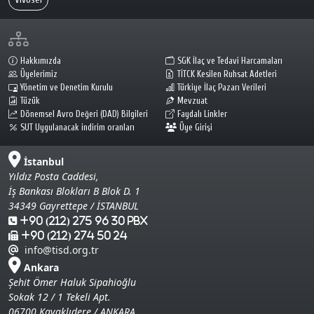
Hakkımızda
SGK İlaç ve Tedavi Harcamaları
Üyelerimiz
TİTCK Kesilen Ruhsat Adetleri
Yönetim ve Denetim Kurulu
Türkiye İlaç Pazarı Verileri
Tüzük
Mevzuat
Dönemsel Avro Değeri (DAD) Bilgileri
Faydalı Linkler
SUT Uygulanacak indirim oranları
Üye Girişi
İstanbul
Yıldız Posta Caddesi,
İş Bankası Blokları B Blok D. 1
34349 Gayrettepe / İSTANBUL
+90 (212) 275 96 30 Pbx
+90 (212) 274 50 24
info@tisd.org.tr
Ankara
Şehit Ömer Haluk Sipahioğlu
Sokak 12 / 1 Tekeli Apt.
06700 Kavaklıdere / ANKARA