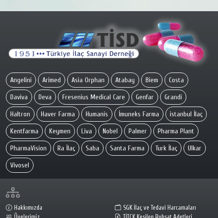
Angelini
Arimed
Asia Orphan
Atabay
Biem
Costa
Daviva
Deva
Fresenius Medical Care
Genfar
Grandi
Haltron
Haver Farma
Humanis
İmuneks Farma
istanbul İlaç
Kentfarma
Keymen
Liva
Nobel
Palmer
Pharma Plant
PharmaVision
Ra İlaç
Saba
Santa Farma
Turk İlaç
Ulkar
Vivosel
Hakkımızda
SGK İlaç ve Tedavi Harcamaları
Üyelerimiz
TİTCK Kesilen Ruhsat Adetleri