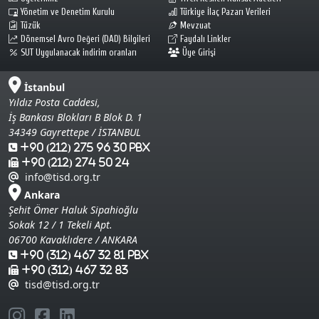
Yönetim ve Denetim Kurulu
Türkiye İlaç Pazarı Verileri
Tüzük
Mevzuat
Dönemsel Avro Değeri (DAD) Bilgileri
Faydalı Linkler
SUT Uygulanacak indirim oranları
Üye Girişi
İstanbul
Yıldız Posta Caddesi,
İş Bankası Blokları B Blok D. 1
34349 Gayrettepe / İSTANBUL
+90 (212) 275 96 30 Pbx
+90 (212) 274 50 24
info@tisd.org.tr
Ankara
Şehit Ömer Haluk Sipahioğlu
Sokak 12 / 1 Tekeli Apt.
06700 Kavaklıdere / ANKARA
+90 (312) 467 32 81 Pbx
+90 (312) 467 32 83
tisd@tisd.org.tr