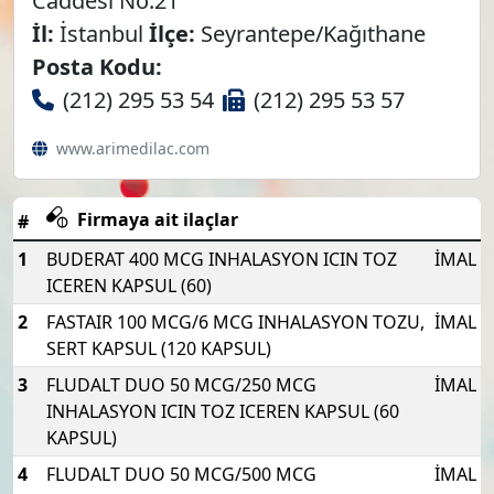
Caddesi No:21
İl:
İstanbul
İlçe:
Seyrantepe/Kağıthane
Posta Kodu:
(212) 295 53 54
(212) 295 53 57
www.arimedilac.com
Firmaya ait ilaçlar
#
1
BUDERAT 400 MCG INHALASYON ICIN TOZ
İMAL
ICEREN KAPSUL (60)
2
FASTAIR 100 MCG/6 MCG INHALASYON TOZU,
İMAL
SERT KAPSUL (120 KAPSUL)
3
FLUDALT DUO 50 MCG/250 MCG
İMAL
INHALASYON ICIN TOZ ICEREN KAPSUL (60
KAPSUL)
4
FLUDALT DUO 50 MCG/500 MCG
İMAL