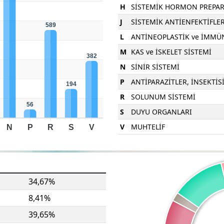
H
SİSTEMİK HORMON PREPARATL
J
SİSTEMİK ANTİENFEKTİFLE
589
L
ANTİNEOPLASTİK ve İMM
M
KAS ve İSKELET SİSTEMİ
382
N
SİNİR SİSTEMİ
P
ANTİPARAZİTLER, İNSEKTİS
194
R
SOLUNUM SİSTEMİ
56
S
DUYU ORGANLARI
V
MUHTELİF
N
P
R
S
V
34,67%
8,41%
39,65%