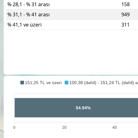
% 28,1 - % 31 arası
158
% 31,1 - % 41 arası
949
% 41,1 ve üzeri
311
151,25 TL ve üzeri
100,38 (dahil) - 151,24 TL (dahil) a
54.94%
0
20
40