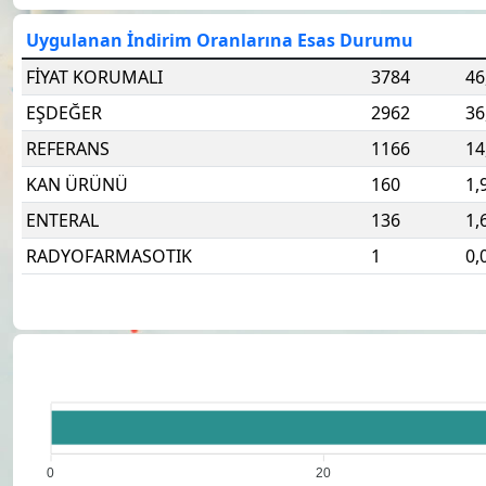
Uygulanan İndirim Oranlarına Esas Durumu
FİYAT KORUMALI
3784
46
EŞDEĞER
2962
36
REFERANS
1166
14
KAN ÜRÜNÜ
160
1,
ENTERAL
136
1,
RADYOFARMASOTIK
1
0,
0
20