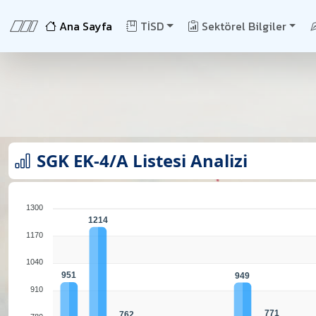
Ana Sayfa
TİSD
Sektörel Bilgiler
SGK EK-4/A Listesi Analizi
1300
1214
1170
1040
951
949
910
771
762