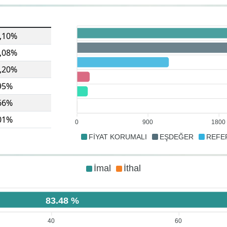
,10%
,08%
,20%
95%
66%
01%
0
900
1800
FİYAT KORUMALI
EŞDEĞER
REFE
İmal
İthal
83.48 %
40
60