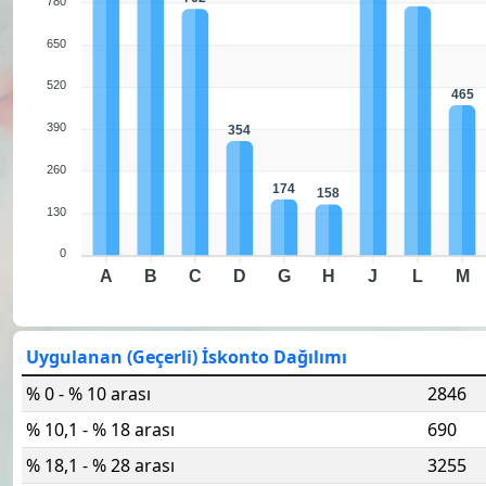
780
650
520
465
390
354
260
174
158
130
0
A
B
C
D
G
H
J
L
M
Uygulanan (Geçerli) İskonto Dağılımı
% 0 - % 10 arası
2846
% 10,1 - % 18 arası
690
% 18,1 - % 28 arası
3255