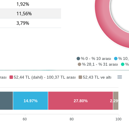
1,92%
11,56%
3,79%
% 0 - % 10 arası
% 10,
% 28,1 - % 31 arası
% 
rası
52,44 TL (dahil) - 100,37 TL arası
52,43 TL ve altı
14.97%
27.80%
2.29%
60
80
100