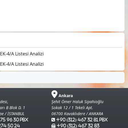
K-4/A Listesi Analizi
K-4/A Listesi Analizi
Ankara
desi,
Şehit Ömer Haluk Sipahioğlu
arı B Blok D. 1
Sokak 12 / 1 Tekeli Apt.
pe / İSTANBUL
06700 Kavaklıdere / ANKARA
275 96 30 Pbx
+90 (312) 467 32 81 Pbx
274 50 24
+90 (312) 467 32 83