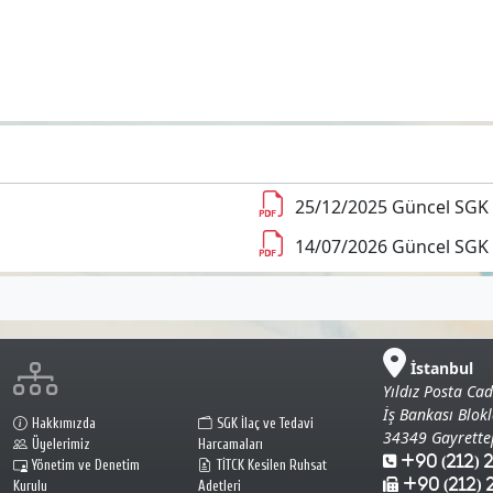
25/12/2025 Güncel SGK E
14/07/2026 Güncel SGK E
İstanbul
Yıldız Posta Cad
İş Bankası Blokl
Hakkımızda
SGK İlaç ve Tedavi
34349 Gayrette
Üyelerimiz
Harcamaları
+90 (212) 
Yönetim ve Denetim
TİTCK Kesilen Ruhsat
+90 (212) 
Kurulu
Adetleri