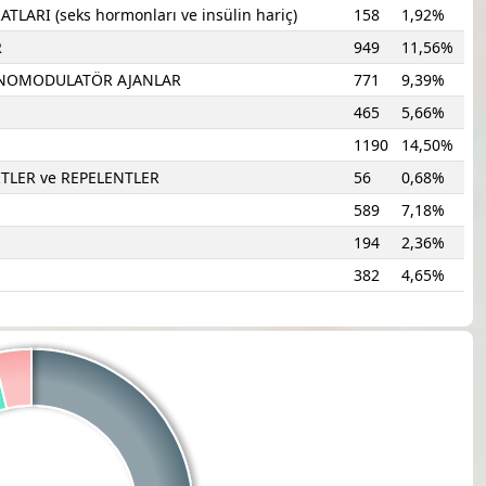
ARI (seks hormonları ve insülin hariç)
158
1,92%
R
949
11,56%
ÜNOMODULATÖR AJANLAR
771
9,39%
465
5,66%
1190
14,50%
İTLER ve REPELENTLER
56
0,68%
589
7,18%
194
2,36%
382
4,65%