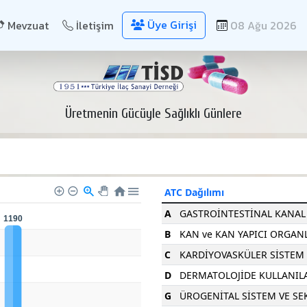
Üye Girişi
Mevzuat
İletişim
08 Ağu 2026
Üretmenin Gücüyle Sağlıklı Günlere
ATC Dağılımı
A
GASTROİNTESTİNAL KANAL
1190
B
KAN ve KAN YAPICI ORGAN
C
KARDİYOVASKÜLER SİSTEM
D
DERMATOLOJİDE KULLANIL
G
ÜROGENİTAL SİSTEM VE S