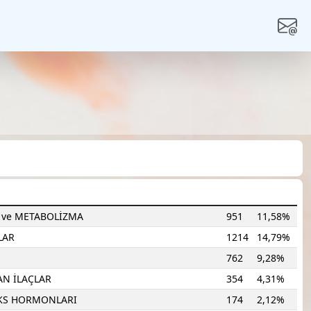
 ve METABOLİZMA
951
11,58%
LAR
1214
14,79%
762
9,28%
AN İLAÇLAR
354
4,31%
EKS HORMONLARI
174
2,12%