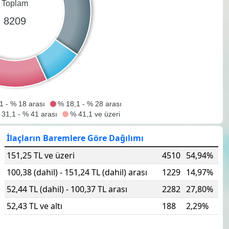
Toplam
8209
1 - % 18 arası
% 18,1 - % 28 arası
31,1 - % 41 arası
% 41,1 ve üzeri
İlaçların Baremlere Göre Dağılımı
151,25 TL ve üzeri
4510
54,94%
100,38 (dahil) - 151,24 TL (dahil) arası
1229
14,97%
52,44 TL (dahil) - 100,37 TL arası
2282
27,80%
52,43 TL ve altı
188
2,29%