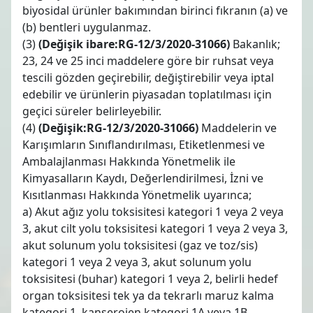
biyosidal ürünler bakımından birinci fıkranın (a) ve
(b) bentleri uygulanmaz.
(3)
(Değişik ibare:RG-12/3/2020-31066)
Bakanlık;
23, 24 ve 25 inci maddelere göre bir ruhsat veya
tescili gözden geçirebilir, değiştirebilir veya iptal
edebilir ve ürünlerin piyasadan toplatılması için
geçici süreler belirleyebilir.
(4)
(Değişik:RG-12/3/2020-31066)
Maddelerin ve
Karışımların Sınıflandırılması, Etiketlenmesi ve
Ambalajlanması Hakkında Yönetmelik ile
Kimyasalların Kaydı, Değerlendirilmesi, İzni ve
Kısıtlanması Hakkında Yönetmelik uyarınca;
a) Akut ağız yolu toksisitesi kategori 1 veya 2 veya
3, akut cilt yolu toksisitesi kategori 1 veya 2 veya 3,
akut solunum yolu toksisitesi (gaz ve toz/sis)
kategori 1 veya 2 veya 3, akut solunum yolu
toksisitesi (buhar) kategori 1 veya 2, belirli hedef
organ toksisitesi tek ya da tekrarlı maruz kalma
kategori 1, kanserojen kategori 1A veya 1B,