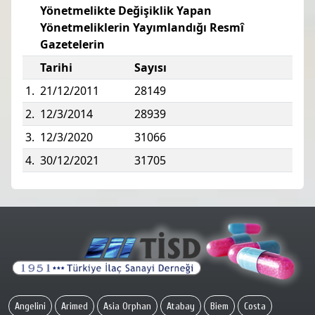
Yönetmelikte Değişiklik Yapan
Yönetmeliklerin Yayımlandığı Resmî
Gazetelerin
Tarihi
Sayısı
1.
21/12/2011
28149
2.
12/3/2014
28939
3.
12/3/2020
31066
4.
30/12/2021
31705
Angelini
Arimed
Asia Orphan
Atabay
Biem
Costa