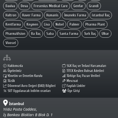
Daviva
Deva
Fresenius Medical Care
Genfar
Grandi
Haltron
Haver Farma
Humanis
İmuneks Farma
istanbul İlaç
Kentfarma
Keymen
Liva
Nobel
Palmer
Pharma Plant
PharmaVision
Ra İlaç
Saba
Santa Farma
Turk İlaç
Ulkar
Vivosel
Hakkımızda
SGK İlaç ve Tedavi Harcamaları
Üyelerimiz
TİTCK Kesilen Ruhsat Adetleri
Yönetim ve Denetim Kurulu
Türkiye İlaç Pazarı Verileri
Tüzük
Mevzuat
Dönemsel Avro Değeri (DAD) Bilgileri
Faydalı Linkler
SUT Uygulanacak indirim oranları
Üye Girişi
İstanbul
Yıldız Posta Caddesi,
İş Bankası Blokları B Blok D. 1