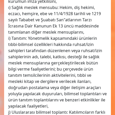
kurumun imza yetkilisini,
ı) Sağlık meslek mensubu: Hekim, diş hekimi,
eczacı, hemşire, ebe ve 11/4/1928 tarihli ve 1219
sayılı Tababet ve Şuabatı San"atlarının Tarzı
İcrasına Dair Kanunun Ek 13 üncü maddesinde
tanımlanan diğer meslek mensuplarını,
i) Tanıtım: Yönetmelik kapsamındaki ürünlerin
tıbbi-bilimsel özellikleri hakkında ruhsat/izin
sahipleri tarafından düzenlenen veya ruhsat/izin
sahiplerinin adı, talebi, katkısı, desteği ile sağlık
meslek mensuplarına gerçekleştirilecek bütün
bilgi verme faaliyetlerini; bu çerçevede ürün
tanıtım temsilcilerinin aktivitelerini, tıbbi ve
mesleki kitap ve dergilere verilecek ilanları,
doğrudan postalama veya diğer iletişim araçları
yoluyla yapılacak duyuruları, bilimsel toplantıları ve
ürün tanıtım toplantılarını ve benzeri etkinlikler ile
yapılacak faaliyetleri,
j) Uluslararası bilimsel toplantı: Katılımcıların farklı