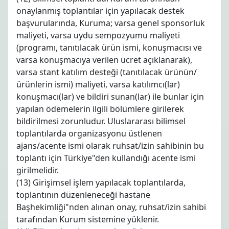
onaylanmış toplantılar için yapılacak destek
başvurularında, Kuruma; varsa genel sponsorluk
maliyeti, varsa uydu sempozyumu maliyeti
(programı, tanıtılacak ürün ismi, konuşmacısı ve
varsa konuşmacıya verilen ücret açıklanarak),
varsa stant katılım desteği (tanıtılacak ürünün/
ürünlerin ismi) maliyeti, varsa katılımcı(lar)
konuşmacı(lar) ve bildiri sunan(lar) ile bunlar için
yapılan ödemelerin ilgili bölümlere girilerek
bildirilmesi zorunludur. Uluslararası bilimsel
toplantılarda organizasyonu üstlenen
ajans/acente ismi olarak ruhsat/izin sahibinin bu
toplantı için Türkiye"den kullandığı acente ismi
girilmelidir.
(13) Girişimsel işlem yapılacak toplantılarda,
toplantının düzenleneceği hastane
Başhekimliği"nden alınan onay, ruhsat/izin sahibi
tarafından Kurum sistemine yüklenir.