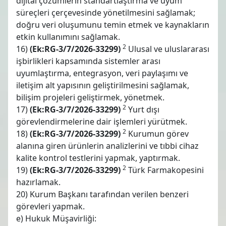
dijital çözümlerin standartlaştırma ve uyum
süreçleri çerçevesinde yönetilmesini sağlamak;
doğru veri oluşumunu temin etmek ve kaynakların
etkin kullanımını sağlamak.
2
16)
(Ek:RG-3/7/2026-33299)
Ulusal ve uluslararası
işbirlikleri kapsamında sistemler arası
uyumlaştırma, entegrasyon, veri paylaşımı ve
iletişim alt yapısının geliştirilmesini sağlamak,
bilişim projeleri geliştirmek, yönetmek.
2
17)
(Ek:RG-3/7/2026-33299)
Yurt dışı
görevlendirmelerine dair işlemleri yürütmek.
2
18)
(Ek:RG-3/7/2026-33299)
Kurumun görev
alanına giren ürünlerin analizlerini ve tıbbi cihaz
kalite kontrol testlerini yapmak, yaptırmak.
2
19)
(Ek:RG-3/7/2026-33299)
Türk Farmakopesini
hazırlamak.
20) Kurum Başkanı tarafından verilen benzeri
görevleri yapmak.
e) Hukuk Müşavirliği: