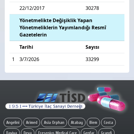
22/12/2017
30278
Yönetmelikte Değişiklik Yapan
Yönetmeliklerin Yayımlandığı Resmî
Gazetelerin
Tarihi
Sayısı
1
3/7/2026
33299
Angelini
Arimed
Asia Orphan
Atabay
Biem
Costa
Daviva
Deva
Fresenius Medical Care
Genfar
Grandi