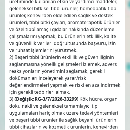
üretiminde kullanılan etkin ve yardımcı maddeler,
geleneksel bitkisel tıbbî ürünler, homeopatik tıbbî
ürünler, kenevirden elde edilen sağlık ve destek
ürünleri, tıbbi bitki çayları, aromaterapötik ürünler
ve özel tıbbî amaçlı gıdalar hakkında düzenleme
çalışmalarını yapmak, bu ürünlerin etkililik, kalite
ve güvenlilik verileri doğrultusunda başvuru, izin
ve ruhsat işlemlerini yürütmek.
2) Beşeri tıbbi ürünlerin etkililik ve güvenliliğinin
sağlanmasına yönelik gelişmeleri izlemek, advers
reaksiyonların yönetimini sağlamak, gerekli
dokümanları inceleyerek yarar/risk
değerlendirmeleri yapmak ve riski en aza indirmek
için gerekli tedbirleri almak.
3)
(Değişik:RG-3/7/2026-33299)
Kök hücre, organ
doku nakli ve geleneksel tamamlayıcı tıp
uygulamaları hariç olmak üzere tedavi yöntemleri
ve beşeri tıbbi ürünler ile sağlık beyanlı ürünlerin,
tıbbi cihazların ve kozmetik ürünlerin, kenevirden