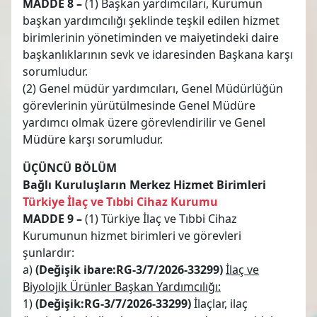
MADDE 8 –
(1) Başkan yardımcıları, Kurumun
başkan yardımcılığı şeklinde teşkil edilen hizmet
birimlerinin yönetiminden ve maiyetindeki daire
başkanlıklarının sevk ve idaresinden Başkana karşı
sorumludur.
(2) Genel müdür yardımcıları, Genel Müdürlüğün
görevlerinin yürütülmesinde Genel Müdüre
yardımcı olmak üzere görevlendirilir ve Genel
Müdüre karşı sorumludur.
ÜÇÜNCÜ BÖLÜM
Bağlı Kuruluşların Merkez Hizmet Birimleri
Türkiye İlaç ve Tıbbi Cihaz Kurumu
MADDE 9 –
(1) Türkiye İlaç ve Tıbbi Cihaz
Kurumunun hizmet birimleri ve görevleri
şunlardır:
a)
(Değişik ibare:RG-3/7/2026-33299)
İlaç ve
Biyolojik Ürünler Başkan Yardımcılığı:
1)
(Değişik:RG-3/7/2026-33299)
İlaçlar, ilaç