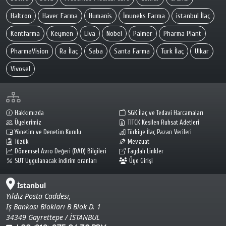
Haltron
Haver Farma
Humanis
İmuneks Farma
istanbul İlaç
Kentfarma
Keymen
Liva
Nobel
Palmer
Pharma Plant
PharmaVision
Ra İlaç
Saba
Santa Farma
Turk İlaç
Ulkar
Vivosel
Hakkımızda
SGK İlaç ve Tedavi Harcamaları
Üyelerimiz
TİTCK Kesilen Ruhsat Adetleri
Yönetim ve Denetim Kurulu
Türkiye İlaç Pazarı Verileri
Tüzük
Mevzuat
Dönemsel Avro Değeri (DAD) Bilgileri
Faydalı Linkler
SUT Uygulanacak indirim oranları
Üye Girişi
İstanbul
Yıldız Posta Caddesi,
İş Bankası Blokları B Blok D. 1
34349 Gayrettepe / İSTANBUL