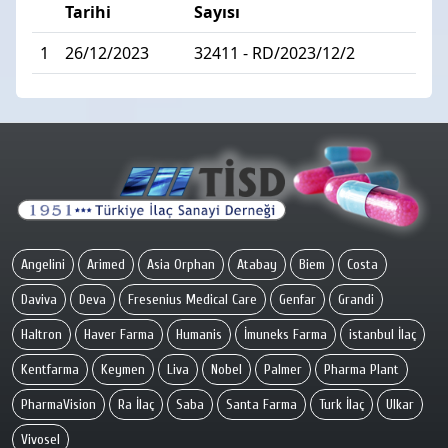
Tarihi
Sayısı
1
26/12/2023
32411 - RD/2023/12/2
Angelini
Arimed
Asia Orphan
Atabay
Biem
Costa
Daviva
Deva
Fresenius Medical Care
Genfar
Grandi
Haltron
Haver Farma
Humanis
İmuneks Farma
istanbul İlaç
Kentfarma
Keymen
Liva
Nobel
Palmer
Pharma Plant
PharmaVision
Ra İlaç
Saba
Santa Farma
Turk İlaç
Ulkar
Vivosel