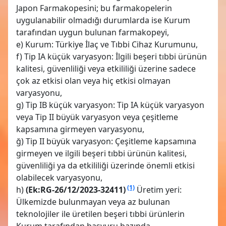
Japon Farmakopesini; bu farmakopelerin
uygulanabilir olmadığı durumlarda ise Kurum
tarafından uygun bulunan farmakopeyi,
e) Kurum: Türkiye İlaç ve Tıbbi Cihaz Kurumunu,
f) Tip IA küçük varyasyon: İlgili beşeri tıbbi ürünün
kalitesi, güvenliliği veya etkililiği üzerine sadece
çok az etkisi olan veya hiç etkisi olmayan
varyasyonu,
g) Tip IB küçük varyasyon: Tip IA küçük varyasyon
veya Tip II büyük varyasyon veya çeşitleme
kapsamına girmeyen varyasyonu,
ğ) Tip II büyük varyasyon: Çeşitleme kapsamına
girmeyen ve ilgili beşeri tıbbi ürünün kalitesi,
güvenliliği ya da etkililiği üzerinde önemli etkisi
olabilecek varyasyonu,
(1)
h)
(Ek:RG-26/12/2023-32411)
Üretim yeri:
Ülkemizde bulunmayan veya az bulunan
teknolojiler ile üretilen beşeri tıbbi ürünlerin
Kurum tarafından başvuru bazında