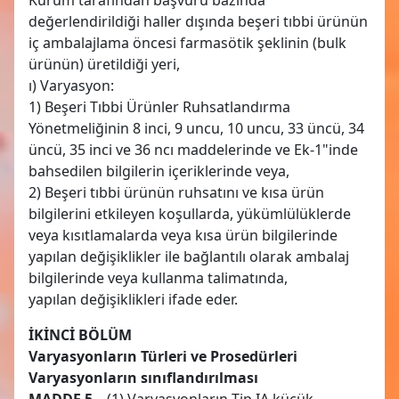
değerlendirildiği haller dışında beşeri tıbbi ürünün
iç ambalajlama öncesi farmasötik şeklinin (bulk
ürünün) üretildiği yeri,
ı) Varyasyon:
1) Beşeri Tıbbi Ürünler Ruhsatlandırma
Yönetmeliğinin 8 inci, 9 uncu, 10 uncu, 33 üncü, 34
üncü, 35 inci ve 36 ncı maddelerinde ve Ek-1"inde
bahsedilen bilgilerin içeriklerinde veya,
2) Beşeri tıbbi ürünün ruhsatını ve kısa ürün
bilgilerini etkileyen koşullarda, yükümlülüklerde
veya kısıtlamalarda veya kısa ürün bilgilerinde
yapılan değişiklikler ile bağlantılı olarak ambalaj
bilgilerinde veya kullanma talimatında,
yapılan değişiklikleri ifade eder.
İKİNCİ BÖLÜM
Varyasyonların Türleri ve Prosedürleri
Varyasyonların sınıflandırılması
MADDE 5 –
(1) Varyasyonların Tip IA küçük