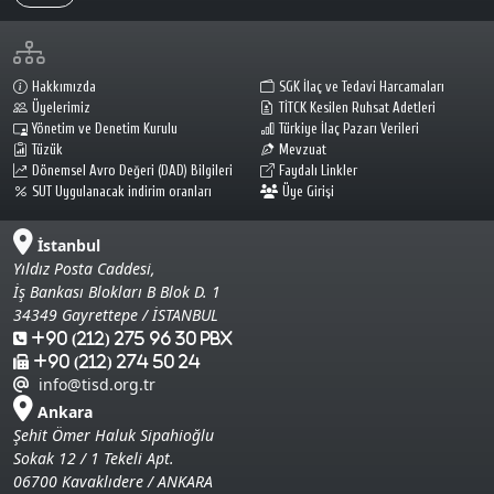
Hakkımızda
SGK İlaç ve Tedavi Harcamaları
Üyelerimiz
TİTCK Kesilen Ruhsat Adetleri
Yönetim ve Denetim Kurulu
Türkiye İlaç Pazarı Verileri
Tüzük
Mevzuat
Dönemsel Avro Değeri (DAD) Bilgileri
Faydalı Linkler
SUT Uygulanacak indirim oranları
Üye Girişi
İstanbul
Yıldız Posta Caddesi,
İş Bankası Blokları B Blok D. 1
34349 Gayrettepe / İSTANBUL
+90 (212) 275 96 30 Pbx
+90 (212) 274 50 24
info@tisd.org.tr
Ankara
Şehit Ömer Haluk Sipahioğlu
Sokak 12 / 1 Tekeli Apt.
06700 Kavaklıdere / ANKARA