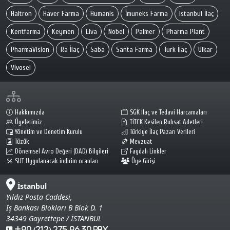
Haltron
Haver Farma
Humanis
İmuneks Farma
istanbul İlaç
Kentfarma
Keymen
Liva
Nobel
Palmer
Pharma Plant
PharmaVision
Ra İlaç
Saba
Santa Farma
Turk İlaç
Ulkar
Vivosel
Hakkımızda
SGK İlaç ve Tedavi Harcamaları
Üyelerimiz
TİTCK Kesilen Ruhsat Adetleri
Yönetim ve Denetim Kurulu
Türkiye İlaç Pazarı Verileri
Tüzük
Mevzuat
Dönemsel Avro Değeri (DAD) Bilgileri
Faydalı Linkler
SUT Uygulanacak indirim oranları
Üye Girişi
İstanbul
Yıldız Posta Caddesi,
İş Bankası Blokları B Blok D. 1
34349 Gayrettepe / İSTANBUL
+90 (212) 275 96 30 Pbx