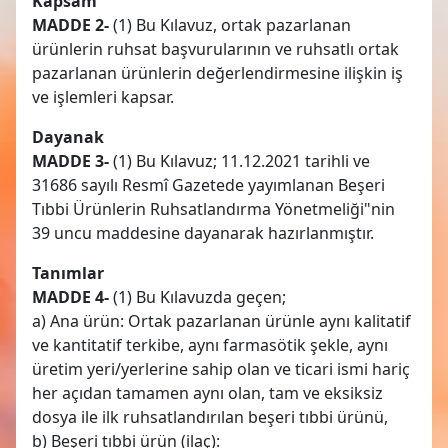
Kapsam
MADDE 2-
(1) Bu Kılavuz, ortak pazarlanan
ürünlerin ruhsat başvurularının ve ruhsatlı ortak
pazarlanan ürünlerin değerlendirmesine ilişkin iş
ve işlemleri kapsar.
Dayanak
MADDE 3-
(1) Bu Kılavuz; 11.12.2021 tarihli ve
31686 sayılı Resmî Gazetede yayımlanan Beşeri
Tıbbi Ürünlerin Ruhsatlandırma Yönetmeliği"nin
39 uncu maddesine dayanarak hazırlanmıştır.
Tanımlar
MADDE 4-
(1) Bu Kılavuzda geçen;
a) Ana ürün: Ortak pazarlanan ürünle aynı kalitatif
ve kantitatif terkibe, aynı farmasötik şekle, aynı
üretim yeri/yerlerine sahip olan ve ticari ismi hariç
her açıdan tamamen aynı olan, tam ve eksiksiz
dosya ile ilk ruhsatlandırılan beşeri tıbbi ürünü,
b) Beşeri tıbbi ürün (ilaç):