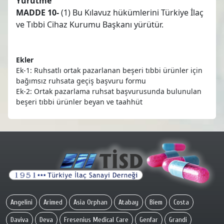
Yürütme
MADDE 10-
(1) Bu Kılavuz hükümlerini Türkiye İlaç
ve Tıbbi Cihaz Kurumu Başkanı yürütür.
Ekler
Ek-1: Ruhsatlı ortak pazarlanan beşeri tıbbi ürünler için
bağımsız ruhsata geçiş başvuru formu
Ek-2: Ortak pazarlama ruhsat başvurusunda bulunulan
beşeri tıbbi ürünler beyan ve taahhüt
Angelini
Arimed
Asia Orphan
Atabay
Biem
Costa
Daviva
Deva
Fresenius Medical Care
Genfar
Grandi