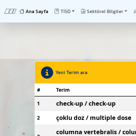
Ana Sayfa
TİSD
Sektörel Bilgiler
Yeni Terim ara
#
Terim
check-up / check-up
1
çoklu doz / multiple dose
2
columna vertebralis / col