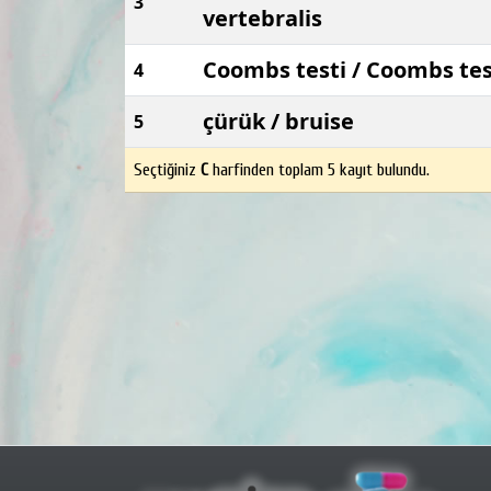
3
vertebralis
Coombs testi / Coombs te
4
çürük / bruise
5
Seçtiğiniz
C
harfinden toplam 5 kayıt bulundu.