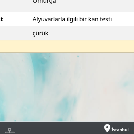
Omurga
st
Alyuvarlarla ilgili bir kan testi
çürük
İstanbul