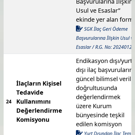
Başvurularına İlişkin
Usul ve Esaslar”
ekinde yer alan form
SGK İlaç Geri Ödeme
Başvurularına İlişkin Usul v
Esaslar / R.G. No: 20240122
Endikasyon dışı/yurt
dışı ilaç başvurularını
güncel bilimsel verile
İlaçların Kişisel
doğrultusunda
Tedavide
değerlendirmek
Kullanımını
24
üzere Kurum
Değerlendirme
bünyesinde teşkil
Komisyonu
edilen komisyon
Yurt Dışından İlaç Temin