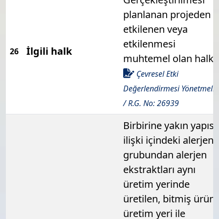
planlanan projeden
etkilenen veya
etkilenmesi
İlgili halk
26
muhtemel olan halk
Çevresel Etki
Değerlendirmesi Yönetmeliğ
/ R.G. No: 26939
Birbirine yakın yapısa
ilişki içindeki alerjen
grubundan alerjen
ekstraktları aynı
üretim yerinde
üretilen, bitmiş ürün
üretim yeri ile