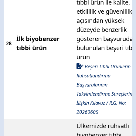
tıbbi ürün ile kalite,
etkililik ve güvenlilik
açısından yüksek
düzeyde benzerlik
İlk biyobenzer
gösteren başvuruda
28
tıbbi ürün
bulunulan beşeri tıbb
ürün
Beşeri Tıbbi Ürünlerin
Ruhsatlandırma
Başvurularının
Takvimlendirme Süreçlerine
İlişkin Kılavuz / R.G. No:
20260605
Ülkemizde ruhsatlı
biyobenzer tıbbi