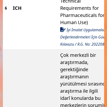
Technical
ICH
Requirements for
6
Pharmaceuticals for
Human Use)
İyi İmalat Uygulamaları
Değerlendirmeleri İçin Güve
Kılavuzu / R.G. No: 2022080
Çok merkezli bir
araştırmada,
gerektiğinde
araştırmanın
yürütülmesi sırasınd
araştırma ile ilgili
idarî konularda bu
merkezlerin sorumlu